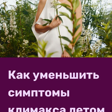
✿
Ответить
user_6334
ДАЧНЫЙ ГУРУ
Барон Холомеевский
Костромская обл.
16 июля 2025, 15:41
Вот именно.
✿
Ответить
1
Спасибо!
Tangeya
АДМИНИСТРАТОР
Татьяна
Бендеры
16 июля 2025, 01:22
Ещё советую вам взять себе в закладочки наши
рекомендации, советы наших семидачников из
своего опыта, и ответы садоводов, которые они дают
на вопросы о вершинной гнили: