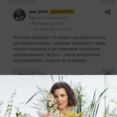
user_6334
ДАЧНЫЙ ГУРУ
Барон Холомеевский
Костромская обл.
16 июля 2025, 13:12
Он и так перейдет. В почвах средней полосы
достаточно кислот, которые переведут ионы
калия и кальция в растворимое состояние.
использование уксуса — чисто ритуальное
телодвижение, смысла не имеющее.
✿
Ответить
2
Спасибо!
lutami07
Людмила
Санкт-Петербург
16 июля 2025, 14:01
Спасибо за совет. То есть если у меня почва
кислая, то не стоит и заморачиваться? 🙂