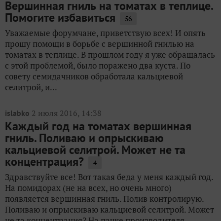
Вершинная гниль на томатах в теплице.
Помогите избавиться
56
Уважаемые форумчане, приветствую всех! И опять
прошу помощи в борьбе с вершинной гнилью на
томатах в теплице. В прошлом году я уже обращалась
с этой проблемой, было поражено два куста. По
совету семидачников обработала кальциевой
селитрой, и...
2 июля 2016, 14:38
islabko
Каждый год на томатах вершинная
гниль. Поливаю и опрыскиваю
кальциевой селитрой. Может не та
концентрация?
4
Здравствуйте все! Вот такая беда у меня каждый год.
На помидорах (не на всех, но очень много)
появляется вершинная гниль. Полив контролирую.
Поливаю и опрыскиваю кальциевой селитрой. Может
не та концентрация? На пачке производителя