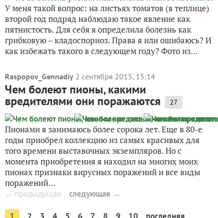
У меня такой вопрос: на листьях томатов (в теплице)
второй год подряд наблюдаю такое явление как
пятнистость. Для себя я определила болезнь как
грибковую – кладоспориоз. Права я или ошибаюсь? И
как избежать такого в следующем году? Фото из...
Raspopov_Gennadiy
2 сентября 2015, 15:14
Чем болеют пионы, какими
вредителями они поражаются
27
Пионами я занимаюсь более сорока лет. Еще в 80-е
годы приобрел коллекцию из самых красивых для
того времени выставочных экземпляров. Но с
момента приобретения я находил на многих моих
пионах признаки вирусных поражений и все виды
поражений...
следующая →
← предыдущая
2
3
4
5
6
7
8
9
10
последняя
1