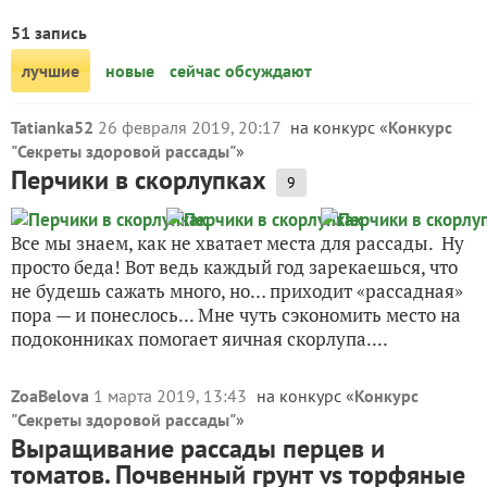
51 запись
лучшие
новые
сейчас обсуждают
Tatianka52
26 февраля 2019, 20:17
на конкурс «
Конкурс
"Секреты здоровой рассады"
»
Перчики в скорлупках
9
Все мы знаем, как не хватает места для рассады. Ну
просто беда! Вот ведь каждый год зарекаешься, что
не будешь сажать много, но… приходит «рассадная»
пора — и понеслось... Мне чуть сэкономить место на
подоконниках помогает яичная скорлупа....
ZoaBelova
1 марта 2019, 13:43
на конкурс «
Конкурс
"Секреты здоровой рассады"
»
Выращивание рассады перцев и
томатов. Почвенный грунт vs торфяные