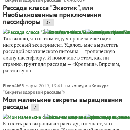
"Секреты здоровой рассады" с ФАСКО
»
Рассада класса "Экзотик", или
Необыкновенные приключения
пассифлоры
37
Так вышло, что в этом году я провела ещё один
интересный эксперимент. Удалось мне вырастить
рассадой экзотического питомца — тропическую
лиану пассифлору. И помог мне в этом, как ни
странно, грунт для рассады — «Крепыш». Впрочем,
расскажу по...
Eleno4kf
5 марта 2019, 13:41
на конкурс «
Конкурс
"Секреты здоровой рассады"
»
Мои маленькие секреты выращивания
рассады
7
Кто хоть раз выращивал рассаду, тот знает, что
мелочей в этом деле нет. И что каждый шаг можно