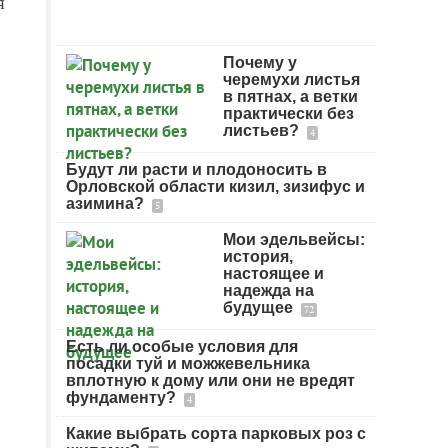
я
Почему у
черемухи листья
в пятнах, а ветки
практически без
листьев?
4
Будут ли расти и плодоносить в
Орловской области кизил, зизифус и
азимина?
5
Мои эдельвейсы:
история,
настоящее и
надежда на
будущее
72
Есть ли особые условия для
посадки туй и можжевельника
вплотную к дому или они не вредят
фундаменту?
4
Какие выбрать сорта парковых роз с