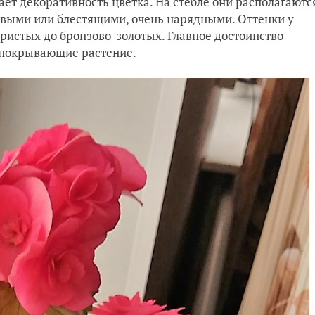
т декоративность цветка. На стебле они располагаютс
овыми или блестящими, очень нарядными. Оттенки у
бристых до бронзово-золотых. Главное достоинство
ю покрывающие растение.