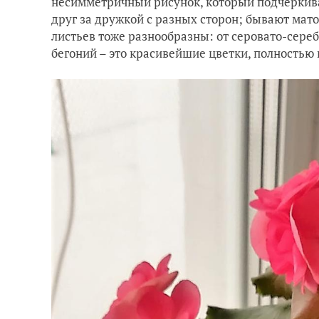
несимметричный рисунок, который подчёркивае
друг за дружкой с разных сторон; бывают мат
листьев тоже разнообразны: от серовато-сере
бегоний – это красивейшие цветки, полность