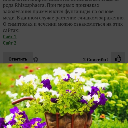
рода Rhizosphaera. При первых признаках
заболевания применяются фунгициды на основе
меди. В данном случае растение слишком зараженно.
О симптомах и лечении можно ознакомиться на этих
сайтах:
Сайт 1
Сайт 2
✿
Ответить
2
Спасибо!
user_40222
24 февраля 2025, 09:08
Добрый день. Подарили как пихту. Нижний ярус
еще зеленый. Хочу снять, отрезать верхушку.
Будет расти заново, если выживет.
В какое время можно обработать её?
✿
Ответить
1
Спасибо!