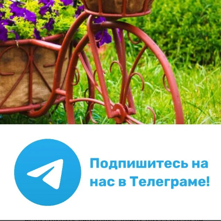
user_6334
ДАЧНЫЙ ГУРУ
Барон Холомеевский
Костромская обл.
24 февраля 2025, 10:53
Предупреждаю, что это бесполезно. Хвойные
при таких поражениях не восстанавливаются,
тем более древовидные. Ладно бы ещё какой-
нибудь можжевеловый стланец — тут
умеренный оптимизм возможен.
✿
Ответить
1
Спасибо!
sotnichenko
Светлана
Гурзуф
24 февраля 2025, 11:09
Здравствуйте, нижний ярус уже почти «рыжий»,
если спилить верхушку, вверх пихта расти не