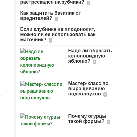
растрескался на зубчики?
2
Как защитить базилик от
вредителей?
2
Если клубника не плодоносит,
можно ли ее использовать как
маточник?
7
Надо ли обрезать
колоновидную
яблоню?
6
Мастер-класс по
выращиванию
подсолнухов
4
Почему огурцы
такой формы?
8