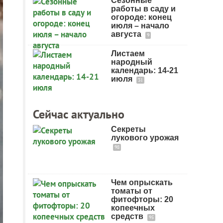
Сезонные
работы в саду и
огороде: конец
июля – начало
августа
9
Листаем
народный
календарь: 14-21
июля
31
Сейчас актуально
Секреты
лукового урожая
98
Чем опрыскать
томаты от
фитофторы: 20
копеечных
средств
95