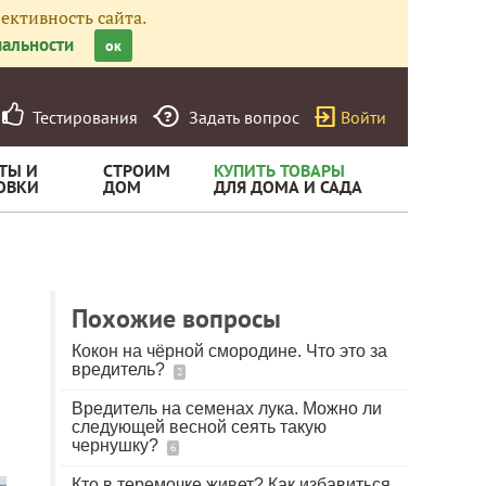
ективность сайта.
альности
ок
Тестирования
Задать вопрос
Войти
ТЫ И
СТРОИМ
КУПИТЬ ТОВАРЫ
ОВКИ
ДОМ
ДЛЯ ДОМА И САДА
Похожие вопросы
Кокон на чёрной смородине. Что это за
вредитель?
2
Вредитель на семенах лука. Можно ли
следующей весной сеять такую
чернушку?
6
Кто в теремочке живет? Как избавиться