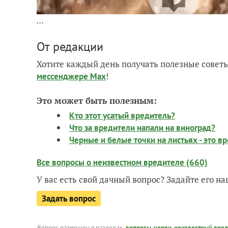
...
От редакции
Хотите каждый день получать полезные советы
!
мессенджере Max
Это может быть полезным:
Кто этот усатый вредитель?
Что за вредители напали на виноград?
Черные и белые точки на листьях - это в
Все вопросы о неизвестном вредителе (660)
У вас есть свой дачный вопрос? Задайте его 
Задать вопрос
Вопрос размещен в разделах:
вопросы
,
черви
,
неизвестный вред