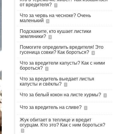
от вредителя?
7
Что за червь на чесноке? Очень
маленький
3
Подскажите, кто кушает листики
земляники?
3
Помогите определить вредителя! Это
гусеница совки? Как бороться?
4
Что за вредители капусты? Как с ними
бороться?
1
Что за вредитель выедает листья
капусты и свёклы?
1
Что за белый кокон на листе хурмы?
1
Что за вредитель на сливе?
1
Жук обитает в теплице и вредит
огурцам. Кто это? Как с ним бороться?
3