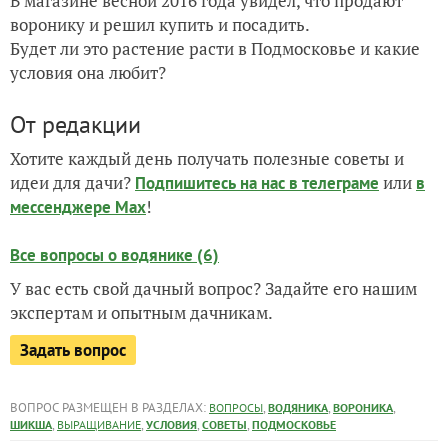
В магазине весной 2016 года увидел, что продают
воронику и решил купить и посадить.
Будет ли это растение расти в Подмосковье и какие
условия она любит?
От редакции
Хотите каждый день получать полезные советы и
идеи для дачи?
или
Подпишитесь на нас
в телеграме
в
!
мессенджере Max
Все вопросы о водянике (6)
У вас есть свой дачный вопрос? Задайте его нашим
экспертам и опытным дачникам.
Задать вопрос
ВОПРОС РАЗМЕЩЕН В РАЗДЕЛАХ:
,
,
,
ВОПРОСЫ
ВОДЯНИКА
ВОРОНИКА
,
,
,
,
ШИКША
ВЫРАЩИВАНИЕ
УСЛОВИЯ
СОВЕТЫ
ПОДМОСКОВЬЕ