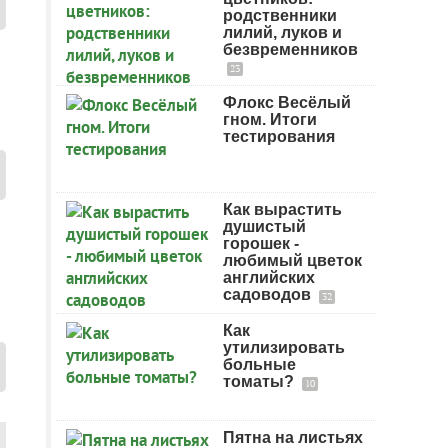
родственники
лилий, луков и
безвременников
23
Флокс Весёлый
гном. Итоги
тестирования
Как вырастить
душистый
горошек -
любимый цветок
английских
садоводов
32
Как
утилизировать
больные
томаты?
10
Пятна на листьях