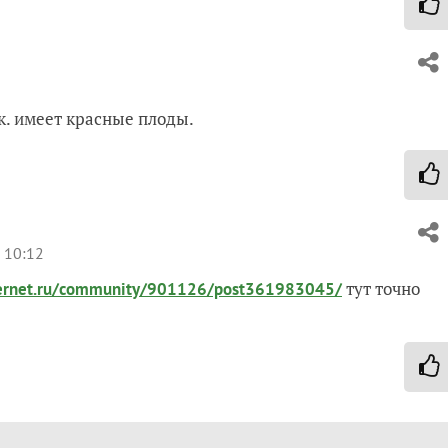
.к. имеет красные плоды.
 10:12
тут точно
ternet.ru/community/901126/post361983045/