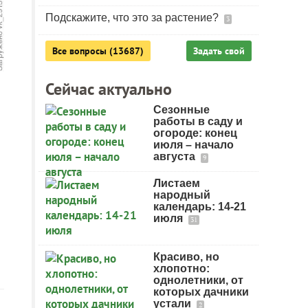
Подскажите, что это за растение?
3
Все вопросы (13687)
Задать свой
Сейчас актуально
Сезонные
работы в саду и
огороде: конец
июля – начало
августа
9
Листаем
народный
календарь: 14-21
июля
31
Красиво, но
хлопотно:
однолетники, от
которых дачники
устали
2