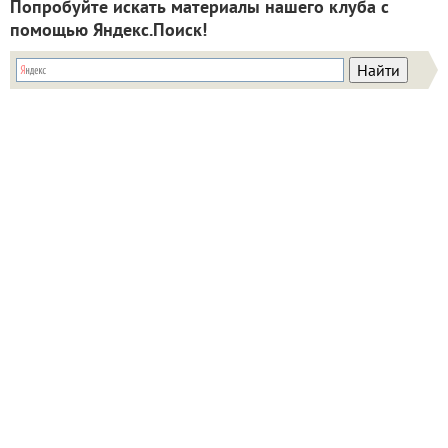
Попробуйте искать материалы нашего клуба с
помощью Яндекс.Поиск!
ИНН: 9715003782 КПП: 771501001 ОГРН:
5147746293448
Email:
info@7dach.ru
Тел: +7 (916) 710-7449 (семена не продаем!)
Главная страница
Сейчас публикуют
Сейчас обсуждают
Дачные вопросы
Помощь
Все товары