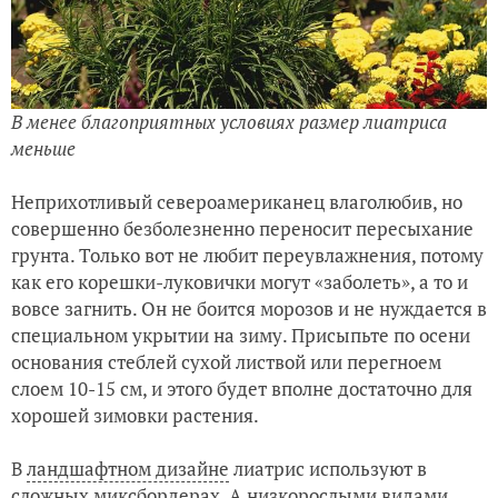
В менее благоприятных условиях размер лиатриса
меньше
Неприхотливый североамериканец влаголюбив, но
совершенно безболезненно переносит пересыхание
грунта. Только вот не любит переувлажнения, потому
как его корешки-луковички могут «заболеть», а то и
вовсе загнить. Он не боится морозов и не нуждается в
специальном укрытии на зиму. Присыпьте по осени
основания стеблей сухой листвой или перегноем
слоем 10-15 см, и этого будет вполне достаточно для
хорошей зимовки растения.
В
ландшафтном дизайне
лиатрис используют в
сложных
миксбордерах
. А низкорослыми видами