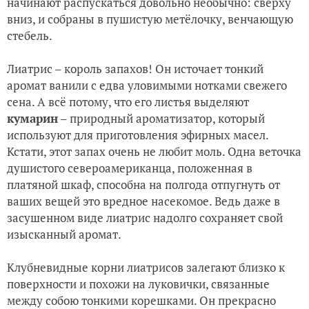
начинают распускаться довольно необычно: сверху
вниз, и собраны в пушистую метёлочку, венчающую
стебель.
Лиатрис – король запахов! Он источает тонкий
аромат ванили с едва уловимыми нотками свежего
сена. А всё потому, что его листья выделяют
кумарин
– природный ароматизатор, который
используют для приготовления эфирных масел.
Кстати, этот запах очень не любит моль. Одна веточка
душистого североамериканца, положенная в
платяной шкаф, способна на полгода отпугнуть от
ваших вещей это вредное насекомое. Ведь даже в
засушенном виде лиатрис надолго сохраняет свой
изысканный аромат.
Клубневидные корни лиатрисов залегают близко к
поверхности и похожи на луковички, связанные
между собою тонкими корешками. Он прекрасно