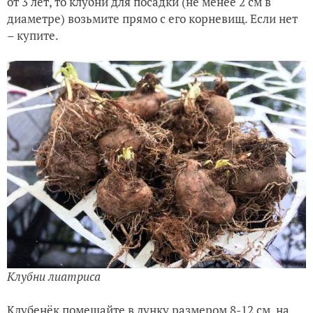
от 3 лет, то клубни для посадки (не менее 2 см в
диаметре) возьмите прямо с его корневищ. Если нет
– купите.
Клубни лиатриса
Клубенёк помещайте в лунку размером 8-12 см, на