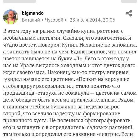
bigmando
Виталий
Чусовой
23 июля 2014, 20:06
В этом году на рынке случайно купил растение с
необычными листьями. Сказали, что многолетник и
чУдно цветет. Поверил. Купил. Название не запомнил,
а записать было не на чем. Единственное, что помнил
цветок начинается на букву «Л». Лето в этом году у
нас на Урале выдалось холодным и этот цветок долго
ждал своего часа. Наконец, как-то поутру впервые
увидел начало его цветение. «Почки» на верхушке
стебля вдруг раскрылись и… стало понятно что
продавщица -старуха не обманула — цветок на самом
деле обещает быть весьма привлекательным. Рядом
с главным стеблем буквально за неделю вырос
второй, что вселило надежду на формирование
приличного куста. Не поленился сфотографировать
его и заглянуть с в определитель садовых растений,
там только и определил его название -лиатрис. Если