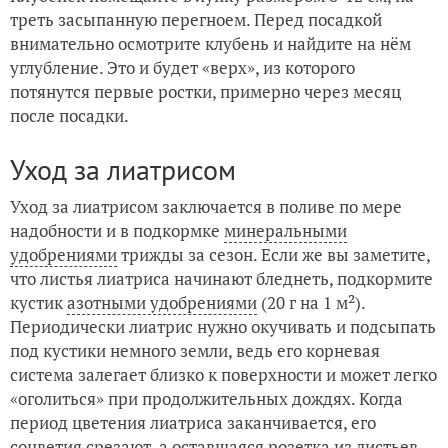
треть засыпанную перегноем. Перед посадкой
внимательно осмотрите клубень и найдите на нём
углубление. Это и будет «верх», из которого
потянутся первые ростки, примерно через месяц
после посадки.
Уход за лиатрисом
Уход за лиатрисом заключается в поливе по мере
надобности и в подкормке
минеральными
удобрениями
трижды за сезон. Если же вы заметите,
что листья лиатриса начинают бледнеть, подкормите
кустик
азотными удобрениями
(20 г на 1 м²).
Периодически лиатрис нужно окучивать и подсыпать
под кустики немного земли, ведь его корневая
система залегает близко к поверхности и может легко
«оголиться» при продолжительных дождях. Когда
период цветения лиатриса заканчивается, его
соцветия срезают, а оставшаяся розетка из листьев