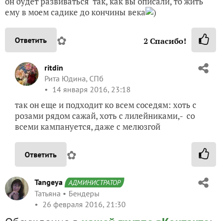
он будет развиваться так, как вы описали, то жить
ему в моем садике до кончины века
)
✿
Ответить
2
Спасибо!
ritdin
Рита Юдина, СПб
14 января 2016, 23:18
так он еще и подходит ко всем соседям: хоть с
розами рядом сажай, хоть с лилейниками,- со
всеми кампануется, даже с мелюзгой
✿
Ответить
Tangeya
АДМИНИСТРАТОР
Татьяна
Бендеры
26 февраля 2016, 21:30