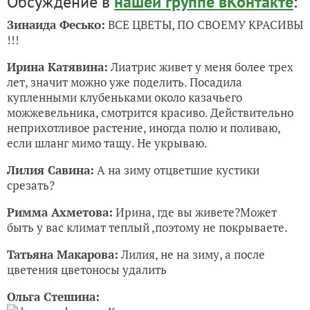
Обсуждение в
нашей группе вКонтакте
:
Зинаида Фесько:
ВСЕ ЦВЕТЫ, ПО СВОЕМУ КРАСИВЫ
!!!
Ирина Катявина:
Лиатрис живет у меня более трех
лет, значит можно уже поделить. Посадила
купленными клубеньками около казачьего
можжевельника, смотрится красиво. Действительно
неприхотливое растение, иногда полю и поливаю,
если шланг мимо тащу. Не укрываю.
Лилия Савина:
А на зиму отцветшие кустики
срезать?
Римма Ахметова:
Ирина, где вы живете?Может
быть у вас климат теплый ,поэтому не покрываете.
Татьяна Макарова:
Лилия, не на зиму, а после
цветения цветоносы удалить
Ольга Стешина: