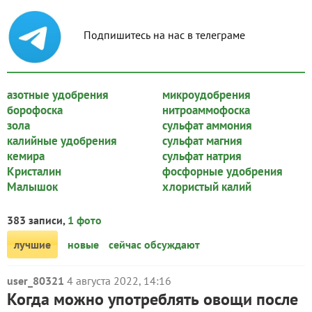
Подпишитесь на нас в телеграме
азотные удобрения
микроудобрения
борофоска
нитроаммофоска
зола
сульфат аммония
калийные удобрения
сульфат магния
кемира
сульфат натрия
Кристалин
фосфорные удобрения
Малышок
хлористый калий
383 записи,
1 фото
лучшие
новые
сейчас обсуждают
user_80321
4 августа 2022, 14:16
Когда можно употреблять овощи после