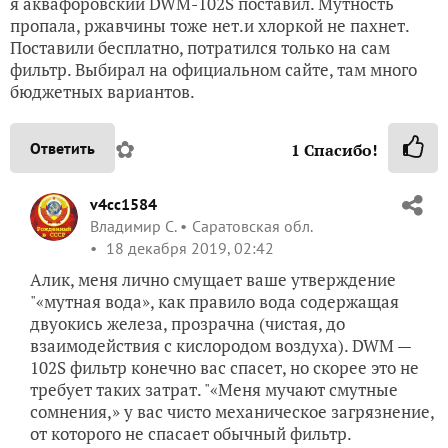
я аквафоровский DWM-102S поставил. Мутность
пропала, ржавчины тоже нет.и хлоркой не пахнет.
Поставили бесплатно, потратился только на сам
фильтр. Выбирал на официальном сайте, там много
бюджетных вариантов.
✿
Ответить
1
Спасибо!
v4cc1584
Владимир С.
Саратовская обл.
18 декабря 2019, 02:42
Алик, меня лично смущает ваше утверждение
"«мутная вода», как правило вода содержащая
двуокись железа, прозрачна (чистая, до
взаимодействия с кислородом воздуха). DWM —
102S фильтр конечно вас спасет, но скорее это не
требует таких затрат. "«Меня мучают смутные
сомнения,» у вас чисто механическое загрязнение,
от которого не спасает обычный фильтр.