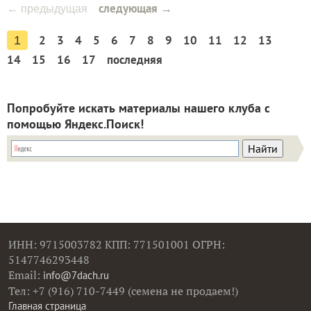
следующая →
← предыдущая
2
3
4
5
6
7
8
9
10
11
12
13
1
14
15
16
17
последняя
Попробуйте искать материалы нашего клуба с
помощью Яндекс.Поиск!
ИНН: 9715003782 КПП: 771501001 ОГРН:
5147746293448
Email:
info@7dach.ru
Тел: +7 (916) 710-7449 (семена не продаем!)
Главная страница