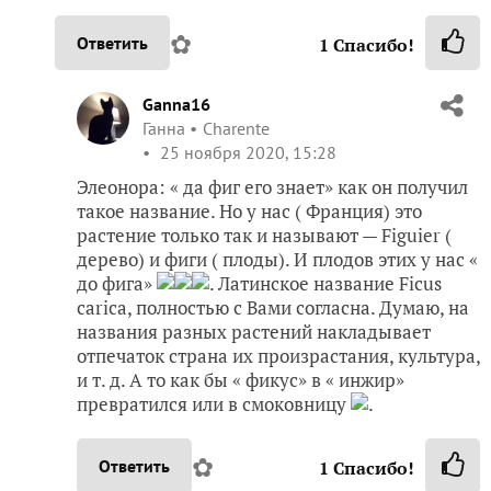
✿
Ответить
1
Спасибо!
Ganna16
Ганна
Charente
25 ноября 2020, 15:28
Элеонора: « да фиг его знает» как он получил
такое название. Но у нас ( Франция) это
растение только так и называют — Figuier (
дерево) и фиги ( плоды). И плодов этих у нас «
до фига»
. Латинское название Ficus
carica, полностью с Вами согласна. Думаю, на
названия разных растений накладывает
отпечаток страна их произрастания, культура,
и т. д. А то как бы « фикус» в « инжир»
превратился или в смоковницу
.
✿
Ответить
1
Спасибо!