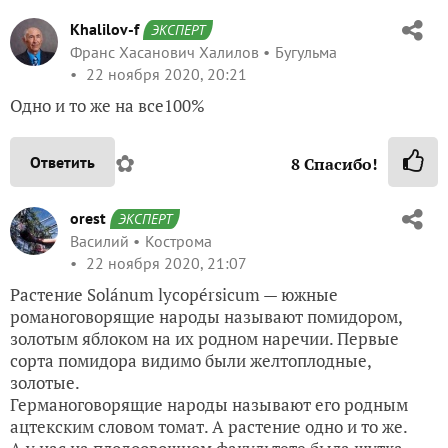
Khalilov-f
ЭКСПЕРТ
Франс Хасанович Халилов
Бугульма
22 ноября 2020, 20:21
Одно и то же на все100%
✿
Ответить
8
Спасибо!
orest
ЭКСПЕРТ
Василий
Кострома
22 ноября 2020, 21:07
Растение Solánum lycopérsicum — южные
романоговорящие народы называют помидором,
золотым яблоком на их родном наречии. Первые
сорта помидора видимо были желтоплодные,
золотые.
Германоговорящие народы называют его родным
ацтекским словом томат. А растение одно и то же.