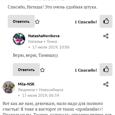
Спасибо, Наташа! Это очень удобная штука.
✿
Ответить
1
Спасибо!
NatashaNovikova
Наталья
Томск
17 июля 2019, 10:06
Верю, верю, Танюша))
✿
Ответить
1
Спасибо!
Mila-NSK
Людмила
Новосибирск
17 июля 2019, 06:59
Вот как же нам, девочкам, мало надо для полного
счастья! Я тоже в восторге от таких «прибамбас»!
Правильно ты, Танюш, написала: играючи теперь все