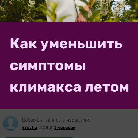
6
спасибо за запись
2
в избранном
2316
просмотров
Автор записи:
Cozaaa
Татьяна Головко
Нижний Новгород
13 августа 2019, 09:51
35485
Сказать спасибо!
Добавили запись в избранное
и еще
Irrusha
1 человек