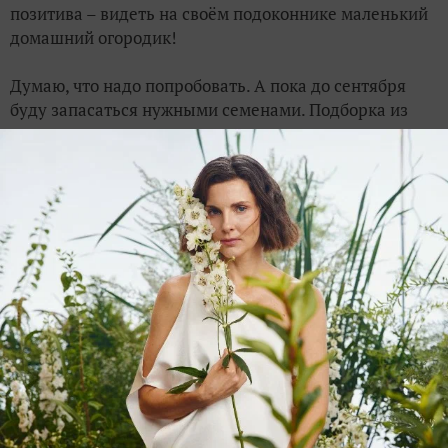
позитива – видеть на своём подоконнике маленький
домашний огородик!
Думаю, что надо попробовать. А пока до сентября
буду запасаться нужными семенами. Подборка из
урока очень пригодится.
Это может быть полезным:
Как вырастить зеленый лук в бутылке
Поделитесь опытом выращивания овощей, зелени
и ягод зимой в подвале дома (или теплице в доме)
Какой объем горшка достаточен для выращивания
мини-томатов и перцев?
ЗАПИСЬ РАЗМЕЩЕНА В РАЗДЕЛАХ:
,
АКАДЕМИЯ ОГОРОДНИКА
,
,
,
ЛИЧНЫЙ ОПЫТ ЧИТАТЕЛЕЙ
ДОМАШНЯЯ РАБОТА
ОГОРОД НА ПОДОКОННИКЕ
,
,
,
ТОМАТЫ ЧЕРРИ
УРОЖАЙ
ТОМАТ ЖЕЛТАЯ ШАПОЧКА
ДОМАШНИЙ ОГОРОД
2
комментария