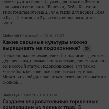
объем грунта (горшка) нужен для томатов Желтая
шапочка (и остальные Шапочки), Беби. Хватит ли
этим томатам объема 2,5л? А также для перцев Тёма
и Кузя. И можно ли 2 растения перца посадить в
один...
6 декабря 2016, 15:22
Aleksandr14
Какие овощные культуры можно
выращивать на подоконнике?
30
Подоконниковое земледелие. По аналогии с дачным,
деревенским, промышленным земледелием выделил
бы в особый статус. Подоконниковое. Тут так же
может быть бесконечное количество подтипов.
Может, кто-нибудь поделиться позитивным опытом в
сходной...
30 июля 2018, 01:38
Uleyskaya
Создаем очаровательные горшечные
композиции из пряных трав: 5