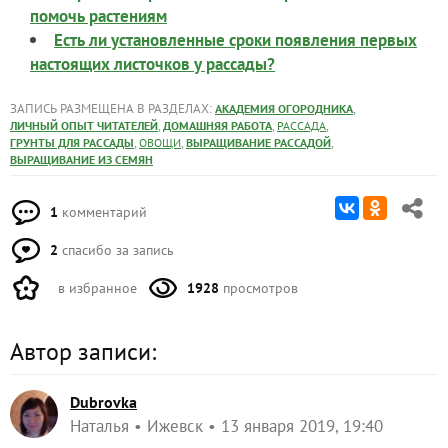
помочь растениям
Есть ли установленные сроки появления первых
настоящих листочков у рассады?
ЗАПИСЬ РАЗМЕЩЕНА В РАЗДЕЛАХ:
,
АКАДЕМИЯ ОГОРОДНИКА
,
,
,
ЛИЧНЫЙ ОПЫТ ЧИТАТЕЛЕЙ
ДОМАШНЯЯ РАБОТА
РАССАДА
,
,
,
ГРУНТЫ ДЛЯ РАССАДЫ
ОВОЩИ
ВЫРАЩИВАНИЕ РАССАДОЙ
ВЫРАЩИВАНИЕ ИЗ СЕМЯН
1
комментарий
2
спасибо за запись
в избранное
1928
просмотров
Автор записи:
Dubrovka
Наталья
Ижевск
13 января 2019, 19:40