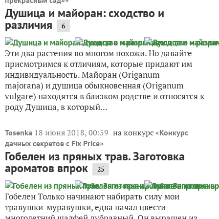
»
прекрасный сад»
Душица и майоран: сходство и
различия
6
Эти два растения во многом похожи. Но давайте
присмотримся к отличиям, которые придают им
индивидуальность. Майоран (Origanum
majorana) и душица обыкновенная (Origanum
vulgare) находятся в близком родстве и относятся к
роду Душица, в который...
18 июня 2018, 00:59
на конкурс «
Tosenka
Конкурс
»
дачных секретов с Fix Price
Гобелен из пряных трав. Заготовка
ароматов впрок
25
Гобелен Только начинают набирать силу мои
травушки-муравушки, едва начал цвести
многолетний шалфей дубравный. Он выращен из