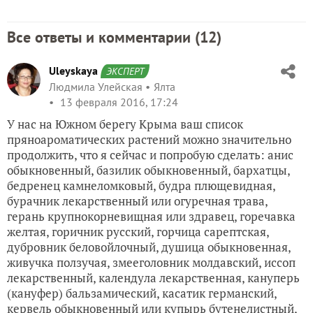
Все ответы и комментарии (
12
)
Uleyskaya
ЭКСПЕРТ
Людмила Улейская
Ялта
13 февраля 2016, 17:24
У нас на Южном берегу Крыма ваш список
пряноароматических растений можно значительно
продолжить, что я сейчас и попробую сделать: анис
обыкновенный, базилик обыкновенный, бархатцы,
бедренец камнеломковый, будра плющевидная,
бурачник лекарственный или огуречная трава,
герань крупнокорневищная или здравец, горечавка
желтая, горичник русский, горчица сарептская,
дубровник беловойлочный, душица обыкновенная,
живучка ползучая, змееголовник молдавский, иссоп
лекарственный, календула лекарственная, кануперь
(кануфер) бальзамический, касатик германский,
кервель обыкновенный или купырь бутенелистный,