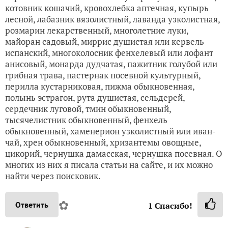
котовник кошачий, кровохлебка аптечная, купырь
лесной, лабазник вязолистный, лаванда узколистная,
розмарин лекарственный, многолетние луки,
майоран садовый, миррис душистая или кервель
испанский, многоколосник фенхелевый или лофант
анисовый, монарда дудчатая, пажитник голубой или
грибная трава, пастернак посевной культурный,
перилла кустарниковая, пижма обыкновенная,
полынь эстрагон, рута душистая, сельдерей,
сердечник луговой, тмин обыкновенный,
тысячелистник обыкновенный, фенхель
обыкновенный, хаменерион узколистный или иван-
чай, хрен обыкновенный, хризантемы овощные,
цикорий, чернушка дамасская, чернушка посевная. О
многих из них я писала статьи на сайте, и их можно
найти через поисковик.
✿
Ответить
1
Спасибо!