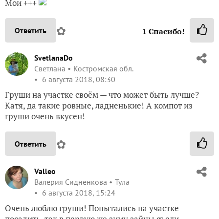
Мои +++
✿
Ответить
1
Спасибо!
SvetlanaDo
Светлана
Костромская обл.
6 августа 2018, 08:30
Груши на участке своём — что может быть лучше?
Катя, да такие ровные, ладненькие! А компот из
груши очень вкусен!
✿
Ответить
Valleo
Валерия Сидненкова
Тула
6 августа 2018, 15:24
Очень люблю груши! Попытались на участке
посадить, так в первую же зиму зайцы съели…