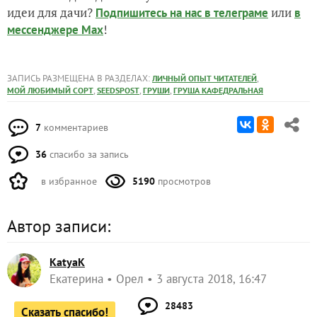
идеи для дачи?
или
Подпишитесь на нас
в телеграме
в
!
мессенджере Max
ЗАПИСЬ РАЗМЕЩЕНА В РАЗДЕЛАХ:
,
ЛИЧНЫЙ ОПЫТ ЧИТАТЕЛЕЙ
,
,
,
МОЙ ЛЮБИМЫЙ СОРТ
SEEDSPOST
ГРУШИ
ГРУША КАФЕДРАЛЬНАЯ
7
комментариев
36
спасибо за запись
в избранное
5190
просмотров
Автор записи:
KatyaK
Екатерина
Орел
3 августа 2018, 16:47
28483
Сказать спасибо!