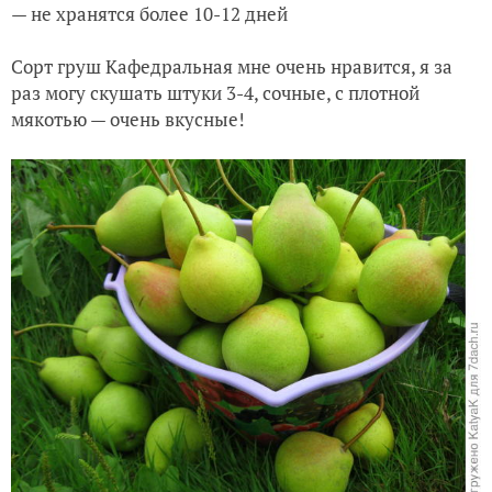
— не хранятся более 10-12 дней
Сорт гру
ш
Кафедральная мне очень нравится, я за
раз могу ску
ш
ать
штуки 3-4, сочные, с плотной
мякотью — очень вкусные!