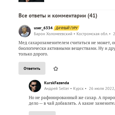
Все ответы и комментарии (
41
)
user_6334
ДАЧНЫЙ ГУРУ
Барон Холомеевский
Костромская обл.
2
Мед сахарозаменителем считаться не может, он
биологически активными веществами. Ну и дру
только дорого.
✿
Ответить
KurskFazenda
Андрей Seller
Курск
26 июля 2022,
Но не рафинированный же сахар. А природн
дело — в чай добавлять. А какие заменит