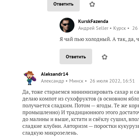
✿
Ответить
KurskFazenda
Андрей Seller
Курск
26 
Я чай пью холодный. А так, да,
✿
Ответить
Aleksandr14
Александр
Минск
26 июля 2022, 16:51
Да, тоже стараемся минимизировать сахар и с
делаю компот из сухофруктов (в основном ябло
получается сладким. Потом — ягоды. Те же кор
промышленно) И традиционного этого достато
до малины и выше, кстати и свёклу сушил, впо
сладкие клубни. Авторизм — поростки кукурузы
сладкую микрозелень.