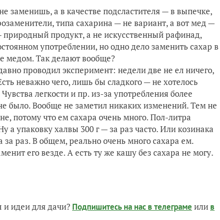
не заменишь, а в качестве подсластителя — в выпечке,
озаменители, типа сахарина — не вариант, а вот мед —
 — природный продукт, а не искусственный рафинад,
остоянном употреблении, но одно дело заменить сахар в
ке медом. Так делают вообще?
едавно проводил эксперимент: недели две не ел ничего,
сть неважно чего, лишь бы сладкого — не хотелось
Чувства легкости и пр. из-за употребления более
не было. Вообще не заметил никаких изменений. Тем не
не, потому что ем сахара очень много. Пол-литра
 Ну а упаковку халвы 300 г — за раз часто. Или козинака
 за раз. В общем, реально очень много сахара ем.
менит его везде. А есть ту же кашу без сахара не могу.
 и идеи для дачи?
или
Подпишитесь на нас
в телеграме
в