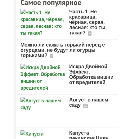
Самое популярное
Часть 1. Не
красавица,
чёрная, серая,
лесная: кто ты
такая?
4
Можно ли сажать горький перец с
огурцами, не будут ли огурцы
горькими?
9
Искра Двойной
Эффект.
Обработка вишни
от вредителей
Август в нашем
саду
20
Капуста
пекинская Ника