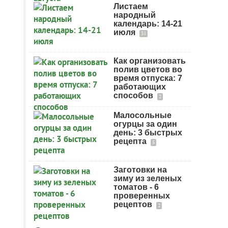
Листаем
народный
календарь: 14-21
июля
31
Как организовать
полив цветов во
время отпуска: 7
работающих
способов
2
Малосольные
огурцы за один
день: 3 быстрых
рецепта
5
Заготовки на
зиму из зеленых
томатов - 6
проверенных
рецептов
2