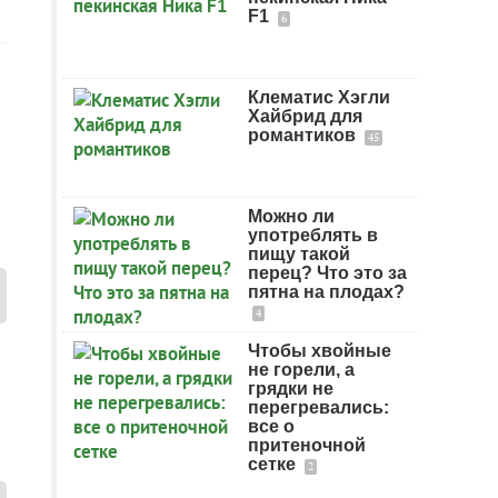
F1
6
Клематис Хэгли
Хайбрид для
романтиков
45
Можно ли
употреблять в
пищу такой
перец? Что это за
пятна на плодах?
4
Чтобы хвойные
не горели, а
грядки не
перегревались:
все о
притеночной
сетке
2