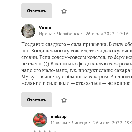
✿
Ответить
Virina
Ирина
Челябинск
26 июля 2022, 19:16
Поедание сладкого = сила привычки. В силу обс
лет. Когда невмоготу совсем, то съедаю кусоче
стевии. Если совсем-совсем хочется, то беру к
не съешь ))) В каши и кофе добавляю сахарозаме
надо его мало-мало, т.к. продукт слаще сахара 
Мужу — выпечку с обычным сахаром. А слопать
желании и силе воли — отказаться — не вопрос.
✿
Ответить
makslip
Максим
Липецк
26 июля 2022, 19: