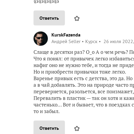
👍👍👍👍👍
✿
Ответить
KurskFazenda
Андрей Seller
Курск
26 июля 2022,
Слаще в десятки раз? O_o А о чем речь? 
Что я понял: от привычек легко избавиться
нафиг оно не нужно тебе, и тогда не прид
Но и приобрести привычки тоже легко.
Варенье привык есть с детства, это да. Но
а в чай добавлять. Это на природе часто 
перевернется, разольется, все поизмаже
Перевалить в пластик — так он хотя и каж
частенько… Вот и бывает, что в поездках с
то и забыл.
✿
Ответить