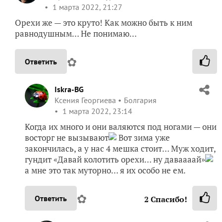
1 марта 2022, 21:27
Орехи же — это круто! Как можно быть к ним
равнодушным… Не понимаю…
✿
Ответить
Iskra-BG
Ксения Георгиева
Болгария
1 марта 2022, 23:14
Когда их много и они валяются под ногами — они
восторг не вызывают
Вот зима уже
закончилась, а у нас 4 мешка стоит… Муж ходит,
гундит «Давай колотить орехи… ну даваааай»
а мне это так муторно… я их особо не ем.
✿
Ответить
2
Спасибо!