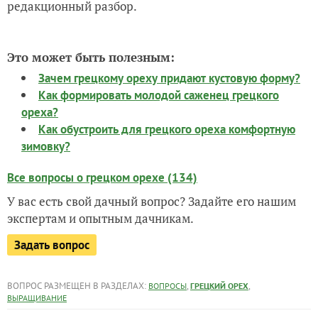
редакционный разбор.
Это может быть полезным:
Зачем грецкому ореху придают кустовую форму?
Как формировать молодой саженец грецкого
ореха?
Как обустроить для грецкого ореха комфортную
зимовку?
Все вопросы о грецком орехе (134)
У вас есть свой дачный вопрос? Задайте его нашим
экспертам и опытным дачникам.
Задать вопрос
ВОПРОС РАЗМЕЩЕН В РАЗДЕЛАХ:
,
,
ВОПРОСЫ
ГРЕЦКИЙ ОРЕХ
ВЫРАЩИВАНИЕ