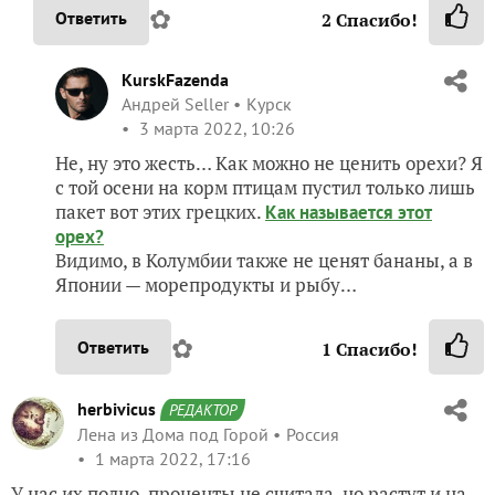
✿
Ответить
2
Спасибо!
KurskFazenda
Андрей Seller
Курск
3 марта 2022, 10:26
Не, ну это жесть… Как можно не ценить орехи? Я
с той осени на корм птицам пустил только лишь
пакет вот этих грецких.
Как называется этот
орех?
Видимо, в Колумбии также не ценят бананы, а в
Японии — морепродукты и рыбу…
✿
Ответить
1
Спасибо!
herbivicus
РЕДАКТОР
Лена из Дома под Горой
Россия
1 марта 2022, 17:16
У нас их полно, проценты не считала, но растут и на