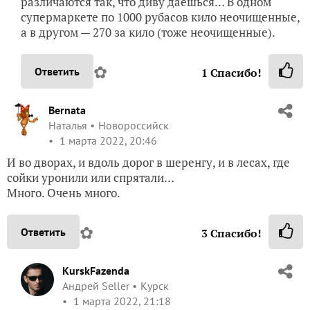
различаются так, что диву даешься… В одном
супермаркете по 1000 рубасов кило неочищенные,
а в другом — 270 за кило (тоже неочищенные).
✿
Ответить
1
Спасибо!
Bernata
Наталья
Новороссийск
1 марта 2022, 20:46
И во дворах, и вдоль дорог в шеренгу, и в лесах, где
сойки уронили или спрятали…
Много. Очень много.
✿
Ответить
3
Спасибо!
KurskFazenda
Андрей Seller
Курск
1 марта 2022, 21:18