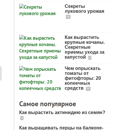
Секреты
лукового урожая
98
Как вырастить
крупные кочаны.
Секретные
приемы ухода за
капустой
6
Чем опрыскать
томаты от
фитофторы: 20
копеечных
средств
95
Самое популярное
Как вырастить актинидию из семян?
4
Как выращивать перцы на балконе-