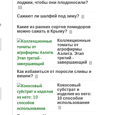
лоджии, чтобы они плодоносили?
27
Сажают ли шалфей под зиму?
2
о
Какие из ранних сортов помидоров
можно сажать в Крыму?
1
Коллекционные
томаты от
агрофирмы
Аэлита. Этап
третий -
завершающий
2
Как избавиться от поросли сливы и
вишни?
4
Кокосовый
субстрат и
изделия из него:
10 способов
использования
3