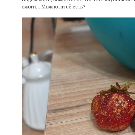
ожоги… Можно ли её есть?