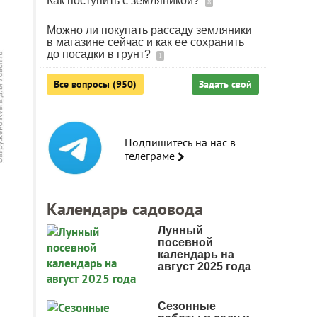
Как поступить с земляникой?
8
Можно ли покупать рассаду земляники
в магазине сейчас и как ее сохранить
до посадки в грунт?
1
Все вопросы (950)
Задать свой
Подпишитесь на нас в
телеграме
Календарь садовода
Лунный
посевной
календарь на
август 2025 года
Сезонные