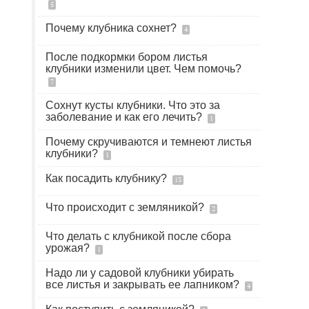
5
Почему клубника сохнет?
4
После подкормки бором листья
клубники изменили цвет. Чем помочь?
7
Сохнут кусты клубники. Что это за
заболевание и как его лечить?
1
Почему скручиваются и темнеют листья
клубники?
1
Как посадить клубнику?
13
Что происходит с земляникой?
2
Что делать с клубникой после сбора
урожая?
1
Надо ли у садовой клубники убирать
все листья и закрывать ее лапником?
4