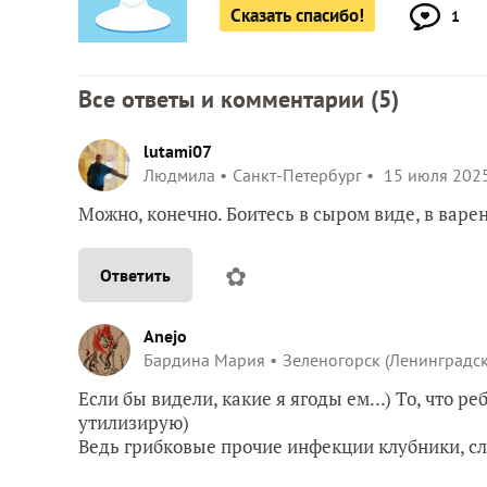
Сказать спасибо!
1
Все ответы и комментарии (
5
)
lutami07
Людмила
Санкт-Петербург
15 июля 2025
Можно, конечно. Боитесь в сыром виде, в варе
✿
Ответить
Anejo
Бардина Мария
Зеленогорск (Ленинградс
Если бы видели, какие я ягоды ем...) То, что р
утилизирую)
Ведь грибковые прочие инфекции клубники, сл