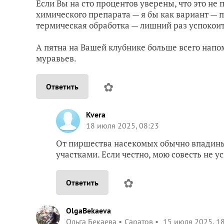
Если Вы на сто процентов уверены, что это не
химического препарата — я бы как вариант — п
термическая обработка — лишний раз успокоит
А пятна на Вашей клубнике больше всего нап
муравьев.
✿
Ответить
Kvera
18 июля 2025, 08:23
От пиршества насекомых обычно впадины н
участками. Если честно, мою совесть не 
✿
Ответить
OlgaBekaeva
Ольга Бекаева
Саратов
15 июля 2025, 1