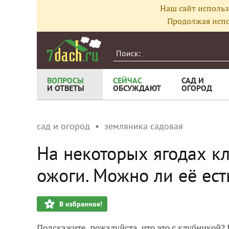
Наш сайт использ
Продолжая испо
ВОПРОСЫ
СЕЙЧАС
САД И
И ОТВЕТЫ
ОБСУЖДАЮТ
ОГОРОД
сад и огород
земляника садовая
На некоторых ягодах кл
ожоги. Можно ли её ест
В избранное!
Подскажите, пожалуйста, что это с клубникой?