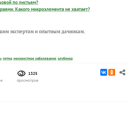
довой по листьям?
раями. Какого микроэлемента не хватает?
нашим экспертам и опытным дачникам.
ы
,
пятна
,
неизвестное заболевание
,
клубника
1325
ое
просмотров