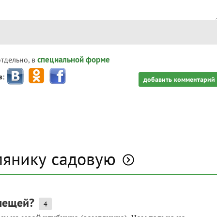
специальной форме
отдельно, в
з:
добавить комментарий
лянику садовую
клещей?
4