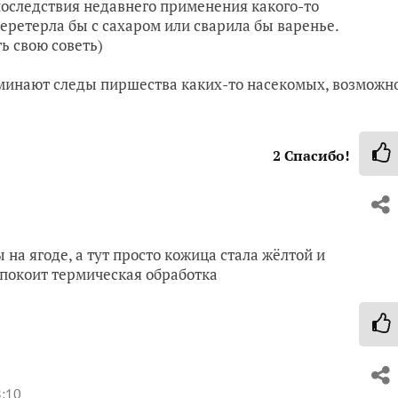
 последствия недавнего применения какого-то
еретерла бы с сахаром или сварила бы варенье.
ь свою советь)
оминают следы пиршества каких-то насекомых, возможн
2
Спасибо!
а ягоде, а тут просто кожица стала жёлтой и
успокоит термическая обработка
8:10