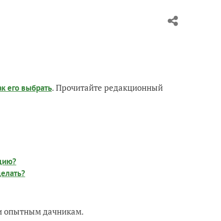
. Прочитайте редакционный
ак его выбрать
ацию?
делать?
 и опытным дачникам.