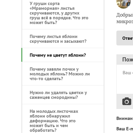
У груши сорта
«Мраморная» листья
скручиваются, у других
Добрый
груш всё в порядке. Что это
микроэ
может быть?
Почему листья яблони
Отве
скручиваются и засыхают?
Почему не цветут яблони?
Пож
Почему завяли почки у
молодых яблонь? Можно ли
что-то сделать?
Нужно ли удалять цветки у
саженцев смородины?
На молодых листочках
яблони обнаружил
Вниман
деформацию. Что это
может быть и чем
Ваш E-m
обработать?