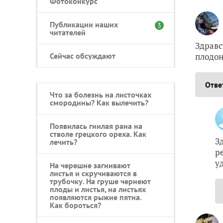
Фотоконкурс
Публикации наших
3
читателей
Здравс
Сейчас обсуждают
плодон
Отве
Что за болезнь на листочках
смородины? Как вылечить?
Появилась гнилая рана на
стволе грецкого ореха. Как
З
лечить?
р
у
На черешне загнивают
листья и скручиваются в
трубочку. На груше чернеют
плоды и листья, на листьях
появляются рыжие пятна.
Как бороться?