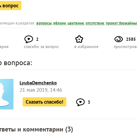
ь вопрос
азмещен в разделах:
вопросы
,
яблони
,
цветение
,
отсутствие
,
проект Урожайны
2
2585
ария
спасибо за вопрос
в избранное
просмотров
р вопроса:
LyubaDemchenko
21 мая 2019, 14:46
Сказать спасибо!
3
тветы и комментарии (
3
)