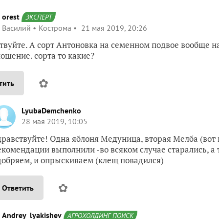
orest
ЭКСПЕРТ
Василий
Кострома
21 мая 2019, 20:26
твуйте. А сорт Антоновка на семенном подвое вообще на
ошение. сорта то какие?
✿
тить
LyubaDemchenko
28 мая 2019, 10:05
дравствуйте! Одна яблоня Медуница, вторая Мелба (вот и
екомендации выполнили -во всяком случае старались, а 
добряем, и опрыскиваем (клещ повадился)
✿
Ответить
Andrey_lyakishev
АГРОХОЛДИНГ ПОИСК