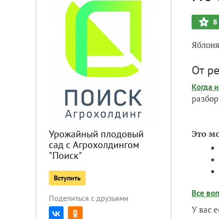
В
Яблоня
От р
Когда 
разбор
Урожайный плодовый
Это м
сад с Агрохолдингом
"Поиск"
Вступить
Все во
Поделиться с друзьями
У вас 