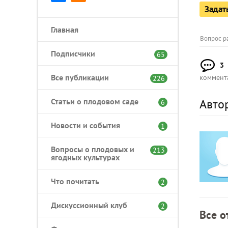
Задат
Главная
Вопрос р
Подписчики
65
3
Все публикации
коммент
226
Статьи о плодовом саде
Авто
6
Новости и события
1
Вопросы о плодовых и
213
ягодных культурах
Что почитать
2
Дискуссионный клуб
2
Все о