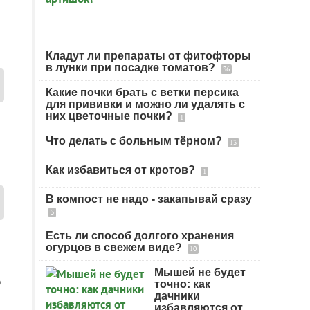
Кладут ли препараты от фитофторы
в лунки при посадке томатов?
36
Какие почки брать с ветки персика
для прививки и можно ли удалять с
них цветочные почки?
1
Что делать с больным тёрном?
13
Как избавиться от кротов?
1
В компост не надо - закапывай сразу
3
Есть ли способ долгого хранения
огурцов в свежем виде?
10
Мышей не будет
о
точно: как
дачники
избавляются от