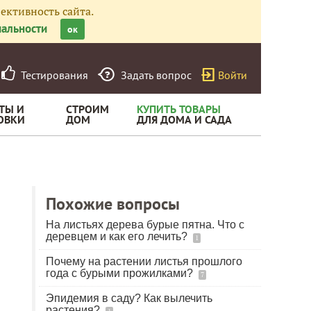
ективность сайта.
альности
ок
Тестирования
Задать вопрос
Войти
ТЫ И
СТРОИМ
КУПИТЬ ТОВАРЫ
ОВКИ
ДОМ
ДЛЯ ДОМА И САДА
Похожие вопросы
На листьях дерева бурые пятна. Что с
деревцем и как его лечить?
1
Почему на растении листья прошлого
года с бурыми прожилками?
7
Эпидемия в саду? Как вылечить
растения?