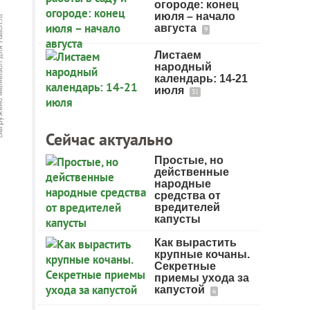
огороде: конец
июля – начало
августа
9
Листаем
народный
календарь: 14-21
июля
31
Сейчас актуально
Простые, но
действенные
народные
средства от
вредителей
капусты
Как вырастить
крупные кочаны.
Секретные
приемы ухода за
капустой
6