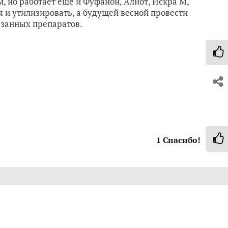
, но работает еще и Фуфанон, Алиот, Искра М,
 и утилизировать, а будущей весной провести
азанных препаратов.
1
Спасибо!