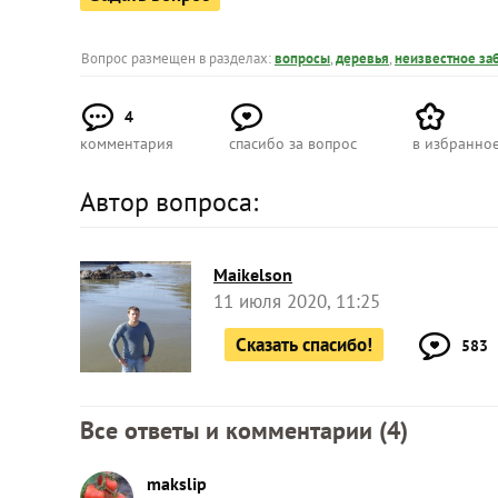
Вопрос размещен в разделах:
вопросы
,
деревья
,
неизвестное за
4
комментария
спасибо за вопрос
в избранно
Автор вопроса:
Maikelson
11 июля 2020, 11:25
Сказать спасибо!
583
Все ответы и комментарии (
4
)
makslip