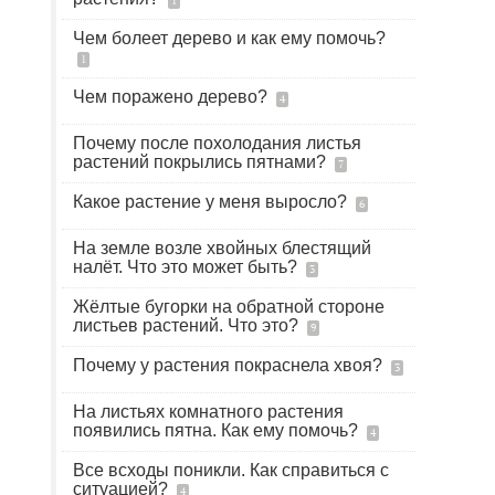
1
Чем болеет дерево и как ему помочь?
1
Чем поражено дерево?
4
Почему после похолодания листья
растений покрылись пятнами?
7
Какое растение у меня выросло?
6
На земле возле хвойных блестящий
налёт. Что это может быть?
3
Жёлтые бугорки на обратной стороне
листьев растений. Что это?
9
Почему у растения покраснела хвоя?
3
На листьях комнатного растения
появились пятна. Как ему помочь?
4
Все всходы поникли. Как справиться с
ситуацией?
4