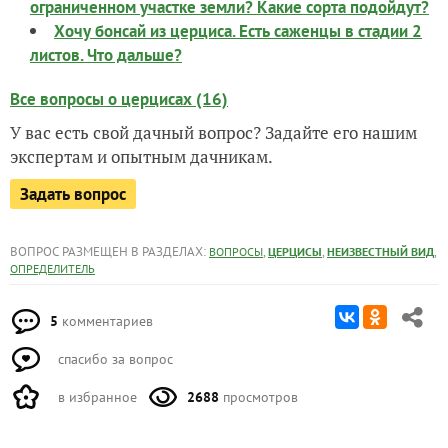
ограниченном участке земли? Какие сорта подойдут?
Хочу бонсай из церциса. Есть саженцы в стадии 2
листов. Что дальше?
Все вопросы о церцисах (16)
У вас есть свой дачный вопрос? Задайте его нашим
экспертам и опытным дачникам.
Задать вопрос
ВОПРОС РАЗМЕЩЕН В РАЗДЕЛАХ:
,
,
,
ВОПРОСЫ
ЦЕРЦИСЫ
НЕИЗВЕСТНЫЙ ВИД
ОПРЕДЕЛИТЕЛЬ
5
комментариев
спасибо за вопрос
в избранное
2688
просмотров