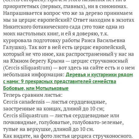
приоритетных (первых, главных), ни в синонимах.
Напрашивается вопрос что же за дерево принимаем
мы за церцис европейский? Ответ находим в экзотах
Никитского ботанического сада (это тоже одна из
моих настольных книг, и ей я доверяю, т.к.
курировала подготовку работы Раиса Васильевна
Галушко). Так вот в ней есть церцис европейский,
который не что иное, как распространенный у нас на
на Южном берегу Крыма — церцис стручконосный
(Cercis siliquastrum) — вот здесь на сайте есть и о нем
небольшая информация:
Деревья и кустарники рядом
с нами: 9 прекрасных представителей семейства
Бобовые, или Мотыльковые
Теперь сравним листья:
Cercis canadensis — листья сердцевидные,
заостренные на концах, длиной до 10 см;
Cercis siliquastrum — листья сердцевидные или
почковидные, голубоватые, голубовато-зеленые,
тупые на верхушке, длиной до 10 см.
Как видите, на фото листья церциса стручконосного.