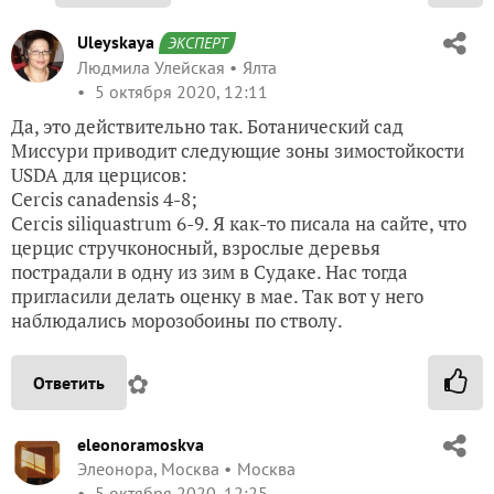
Uleyskaya
ЭКСПЕРТ
Людмила Улейская
Ялта
5 октября 2020, 12:11
Да, это действительно так. Ботанический сад
Миссури приводит следующие зоны зимостойкости
USDA для церцисов:
Cercis canadensis 4-8;
Cercis siliquastrum 6-9. Я как-то писала на сайте, что
церцис стручконосный, взрослые деревья
пострадали в одну из зим в Судаке. Нас тогда
пригласили делать оценку в мае. Так вот у него
наблюдались морозобоины по стволу.
✿
Ответить
eleonoramoskva
Элеонора, Москва
Москва
5 октября 2020, 12:25