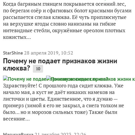
Когда багряным глянцем покрывается осенний лес,
по берегам озёр и сфагновых болот красными бусами
рассыпается спелая клюква. Её чуть приплюснутые
на верхушке ягоды словно нанизаны на гибкие
нитевидные стебли, окружённые ореолом плотных
кожистых...
28 апреля 2019, 10:52
StarShine
Почему не подает признаков жизни
клюква?
10
Здравствуйте! С прошлого года сидит клюква. Уже
начало мая, а куст не даёт никаких намеков на
листочки и цветы. Единственное, что я думаю —
примерз (зимой я его не закрыл, а снега толком не
было… но и морозов сильных тоже) Также были
весенние...
21 декабря 2023, 22:26
MarusyaRusya