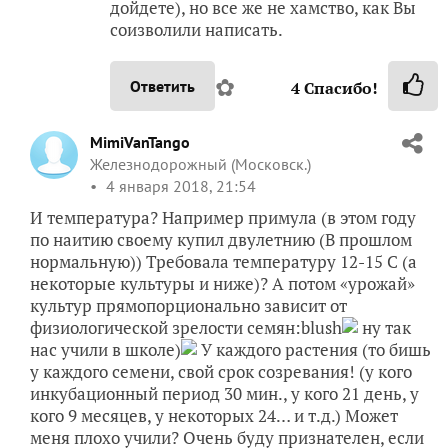
дойдете), но все же не хамство, как Вы
соизволили написать.
✿
Ответить
4
Спасибо!
MimiVanTango
Железнодорожный (Московск.)
4 января 2018, 21:54
И температура? Например примула (в этом году
по наитию своему купил двулетнию (В прошлом
нормальную)) Требовала температуру 12-15 С (а
некоторые культуры и ниже)? А потом «урожай»
культур прямопорционально зависит от
физиологической зрелости семян:blush
ну так
нас учили в школе)
У каждого растения (то бишь
у каждого семени, свой срок созревания! (у кого
инкубационный период 30 мин., у кого 21 день, у
кого 9 месяцев, у некоторых 24… и т.д.) Может
меня плохо учили? Очень буду признателен, если