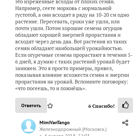
это изреженные всходы от плохих семян.
Например, сеете морковь с нормальной
густотой, а они всходят в ряду на 10-20 см одно
растение. Пересевать, сроки уже ушли, или
почти ушли. Потом хорошие семена огурцов
обладают хорошей энергией прорастания и
всходят через день два. Вот растения из таких
семян обладают наибольшей урожайностью.
Если огуречные семена прорастают в течении 5-
6 дней, я думаю с таких растений урожай будет
занижен. Это я просто примеры, привел,
показывая влияние всхожести семян и энергии
прорастания на урожай. Вспомните поговорку:
«что посеешь, то и пожнёшь».
✿
Ответить
6
Спасибо!
MimiVanTango
Железнодорожный (Московск.)
4 января 2018, 22:03