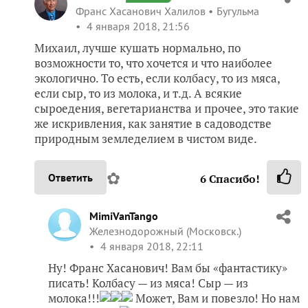
Франс Хасанович Халилов
Бугульма
4 января 2018, 21:56
Михаил, лучше кушать нормально, по
возможности то, что хочется и что наиболее
экологично. То есть, если колбасу, то из мяса,
если сыр, то из молока, и т.д. А всякие
сыроедения, вегетарианства и прочее, это такие
же искривления, как занятие в садоводстве
природным земледелием в чистом виде.
✿
Ответить
6
Спасибо!
MimiVanTango
Железнодорожный (Московск.)
4 января 2018, 22:11
Ну! Франс Хасанович! Вам бы «фантастику»
писать! Колбасу — из мяса! Сыр — из
молока!!!
Может, Вам и повезло! Но нам