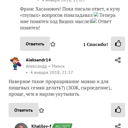
Франс Хасанович! Пока писали ответ, я кучу
«глупых» вопросов поназадавал
Теперь
мне понятен ход Ваших мыслей
Ответ
понятен!
✿
Ответить
1
Спасибо!
Aleksandr14
Александр
Минск
4 января 2018, 21:37
Наверное такое проращивание можно и для
пищевых семян делать?) (ЗОЖ, сыроедение),
проще, чем в марлю укутывать.
✿
Ответить
Khalilov-f
ЭКСПЕРТ