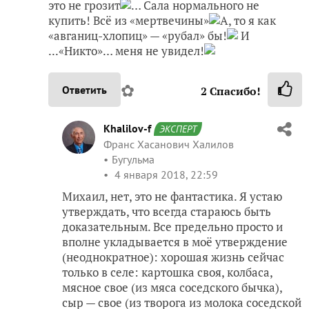
это не грозит
… Сала нормального не
купить! Всё из «мертвечины»
А, то я как
«авганиц-хлопиц» — «рубал» бы!
И
...«Никто»… меня не увидел!
✿
Ответить
2
Спасибо!
Khalilov-f
ЭКСПЕРТ
Франс Хасанович Халилов
Бугульма
4 января 2018, 22:59
Михаил, нет, это не фантастика. Я устаю
утверждать, что всегда стараюсь быть
доказательным. Все предельно просто и
вполне укладывается в моё утверждение
(неоднократное): хорошая жизнь сейчас
только в селе: картошка своя, колбаса,
мясное свое (из мяса соседского бычка),
сыр — свое (из творога из молока соседской