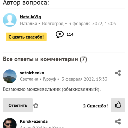
Автор вопроса:
NataliaVlg
Наталья
Волгоград
3 февраля 2022, 15:05
114
Сказать спасибо!
Все ответы и комментарии (
7
)
sotnichenko
Светлана
Гурзуф
3 февраля 2022, 15:33
Возможно можжевельник (обыкновенный).
✿
Ответить
2
Спасибо!
KurskFazenda
Андрей Seller
Курск