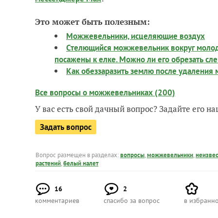
Это может быть полезным:
Можжевельники, исцеляющие воздух
Стелющийся можжевельник вокруг молодо
посажены к елке. Можно ли его обрезать сле
Как обеззаразить землю после удаления
Все вопросы о можжевельниках (200)
У вас есть свой дачный вопрос? Задайте его 
Задать вопрос
Вопрос размещен в разделах:
вопросы
,
можжевельники
,
неизвес
растений
,
белый налет
16
2
комментариев
спасибо за вопрос
в избранн