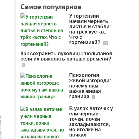
Самое популярное
У гортензии
начали чернеть
листья и стебли
на трёх кустах.
Что с
гортензией?
14
Как сохранить луковицы тюльпанов,
если их выкопать раньше времени?
8
Психология
живой изгороди:
почему нам
важна живая
граница
9
В узлах веточек у
ели черные
точки, почки
закладываются,
но иголки на
почках