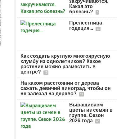
закручиваются.
Какая это
болезнь?
2
Прелестница
годеция...
13
Как создать круглую многоярусную
клумбу из однолетников? Какое
растение можно разместить в
центре?
13
На каком расстоянии от дерева
сажать девичий виноград, чтобы он
не залезал на дерево?
21
Выращиваем
цветы из семян в
группе. Сезон
2026 года
60