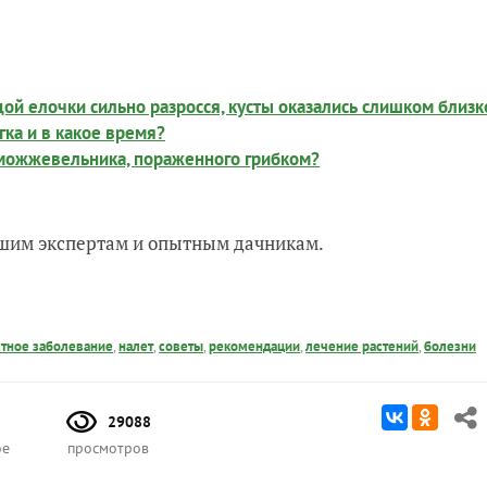
й елочки сильно разросся, кусты оказались слишком близк
гка и в какое время?
 можжевельника, пораженного грибком?
нашим экспертам и опытным дачникам.
тное заболевание
,
налет
,
советы
,
рекомендации
,
лечение растений
,
болезни
29088
ое
просмотров