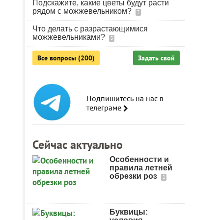
Подскажите, какие цветы будут расти
рядом с можжевельником?
7
Что делать с разрастающимися
можжевельниками?
3
Все вопросы (200)
Задать свой
Подпишитесь на нас в
телеграме
Сейчас актуально
Особенности и
правила летней
обрезки роз
2
Буквицы: