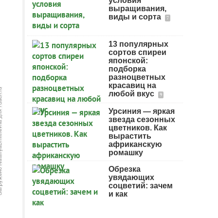
условия
выращивания,
виды и сорта
7
13 популярных
сортов спиреи
японской:
подборка
разноцветных
красавиц на
любой вкус
9
Урсиния — яркая
звезда сезонных
цветников. Как
вырастить
африканскую
ромашку
Обрезка
увядающих
соцветий: зачем
и как