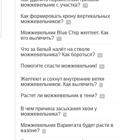
можжевельник с участка?
19
Как формировать крону вертикальных
можжевельников?
16
Можжевельник Blue Chip желтеет. Как
его вылечить?
17
Что за белый налёт на стволе
можжевельника? Как бороться?
16
Помогите спасти можжевельник!
31
Желтеют и сохнут внутренние ветки
можжевельников. Как вылечить?
1
Растет ли можжевельник в тени?
66
В чем причина засыхания хвои у
можжевельника?
3
Можжевельник Вариегата будет расти в
вазоне?
8