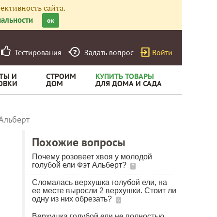
ективность сайта.
альности
ок
Тестирования
Задать вопрос
Войти
ТЫ И
СТРОИМ
КУПИТЬ ТОВАРЫ
ОВКИ
ДОМ
ДЛЯ ДОМА И САДА
Альберт
Похожие вопросы
Почему розовеет хвоя у молодой
голубой ели Фэт Альберт?
7
Сломалась верхушка голубой ели, на
ее месте выросли 2 верхушки. Стоит ли
одну из них обрезать?
6
Верхушка голубой ели не полностью