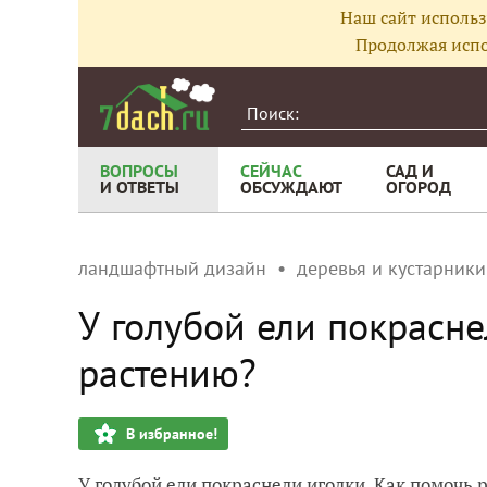
Наш сайт использ
Продолжая испо
ВОПРОСЫ
СЕЙЧАС
САД И
И ОТВЕТЫ
ОБСУЖДАЮТ
ОГОРОД
ландшафтный дизайн
деревья и кустарники
У голубой ели покрасне
растению?
В избранное!
У голубой ели покраснели иголки. Как помочь 