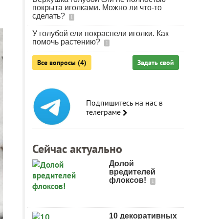
покрыта иголками. Можно ли что-то
сделать?
1
У голубой ели покраснели иголки. Как
помочь растению?
1
Все вопросы (4)
Задать свой
Подпишитесь на нас в
телеграме
Сейчас актуально
Долой
вредителей
флоксов!
1
10 декоративных