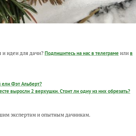
 и идеи для дачи?
или
Подпишитесь на нас
в телеграме
в
 ели Фэт Альберт?
есте выросли 2 верхушки. Стоит ли одну из них обрезать?
нашим экспертам и опытным дачникам.