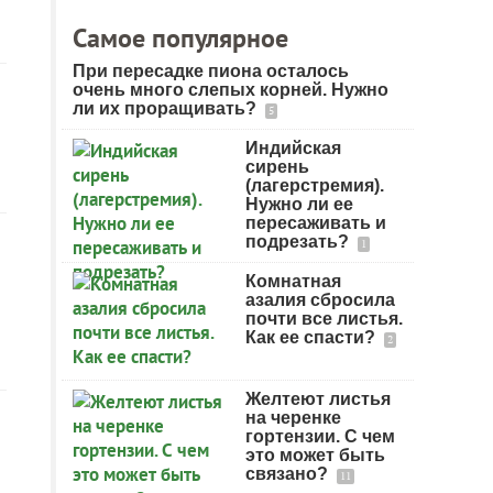
Самое популярное
При пересадке пиона осталось
очень много слепых корней. Нужно
ли их проращивать?
5
Индийская
сирень
(лагерстремия).
Нужно ли ее
пересаживать и
подрезать?
1
Комнатная
азалия сбросила
почти все листья.
Как ее спасти?
2
Желтеют листья
на черенке
гортензии. С чем
это может быть
связано?
11