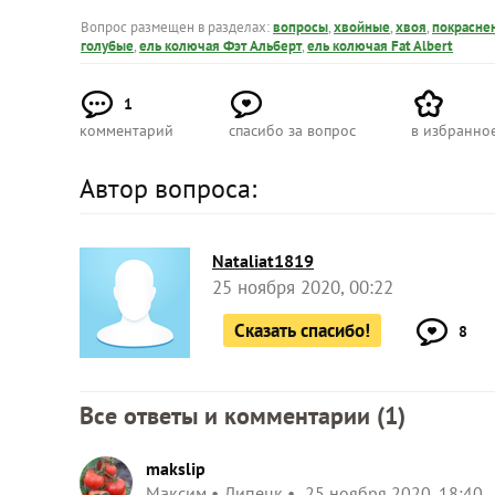
Вопрос размещен в разделах:
вопросы
,
хвойные
,
хвоя
,
покрасне
голубые
,
ель колючая Фэт Альберт
,
ель колючая Fat Albert
1
комментарий
спасибо за вопрос
в избранно
Автор вопроса:
Nataliat1819
25 ноября 2020, 00:22
Сказать спасибо!
8
Все ответы и комментарии (
1
)
makslip
Максим
Липецк
25 ноября 2020, 18:40