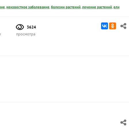
ние
,
неизвестное заболевание
,
болезни растений
,
лечение растений
,
ели
3624
е
просмотра