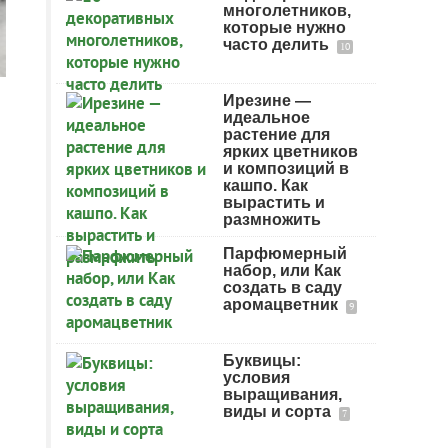
многолетников,
которые нужно
часто делить
10
Ирезине —
идеальное
растение для
ярких цветников
и композиций в
кашпо. Как
вырастить и
размножить
Парфюмерный
набор, или Как
создать в саду
аромацветник
9
Буквицы:
условия
выращивания,
виды и сорта
7