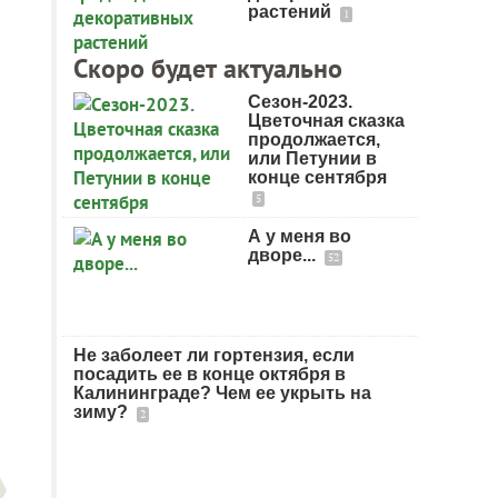
растений
1
Скоро будет актуально
Сезон-2023.
Цветочная сказка
продолжается,
или Петунии в
конце сентября
5
А у меня во
дворе...
52
Не заболеет ли гортензия, если
посадить ее в конце октября в
Калининграде? Чем ее укрыть на
зиму?
2