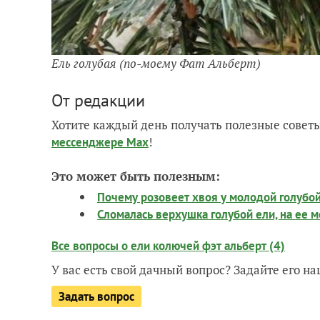
Ель голубая (по-моему Фат Альберт)
От редакции
Хотите каждый день получать полезные советы
!
мессенджере Max
Это может быть полезным:
Почему розовеет хвоя у молодой голубой
Сломалась верхушка голубой ели, на ее м
Все вопросы о ели колючей фэт альберт (4)
У вас есть свой дачный вопрос? Задайте его 
Задать вопрос