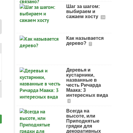
Шаг за шагом:
выбираем и
сажаем хосту
14
Как называется
дерево?
7
Деревья и
кустарники,
названные в
честь Ричарда
Маака: 3
интересных вида
4
Всегда на
высоте, или
Приподнятые
грядки для
декоративных