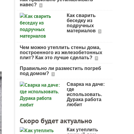
навес?
6
Как сварить
беседку из
подручных
материалов
3
Чем можно утеплить стены дома,
построенного из железобетонных
плит? Как это лучше сделать?
9
Правильно ли разместить погреб
под домом?
3
Сварка на даче:
где
использовать.
Дурака работа
любит
Скоро будет актуально
Как утеплить