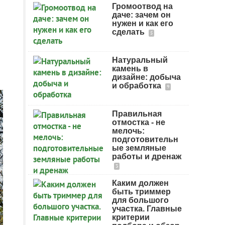
Громоотвод на
даче: зачем он
нужен и как его
сделать
5
Натуральный
камень в
дизайне: добыча
и обработка
9
Правильная
отмостка - не
мелочь:
подготовительн
ые земляные
работы и дренаж
3
Каким должен
быть триммер
для большого
участка. Главные
критерии