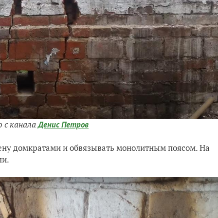
о с канала
Денис Петров
ену домкратами и обвязывать монолитным поясом. На
ли.