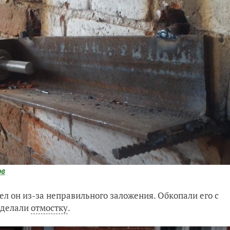
ов
ел он из-за неправильного заложения. Обкопали его с
Сделали
отмостку
.