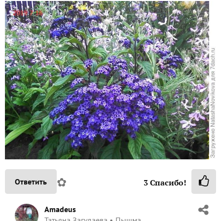
✿
Ответить
3
Спасибо!
Amadeus
Татьяна Загудаева
Пышма