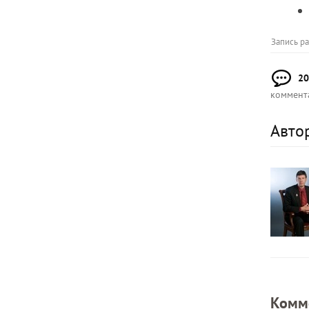
Запись р
20
коммент
Авто
Комм