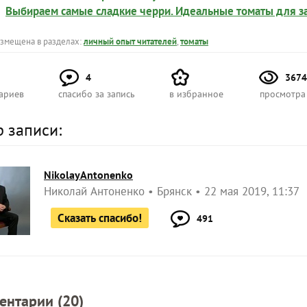
Выбираем самые сладкие черри. Идеальные томаты для з
азмещена в разделах:
личный опыт читателей
,
томаты
4
3674
ариев
спасибо за запись
в избранное
просмотра
р записи:
NikolayAntonenko
Николай Антоненко
Брянск
22 мая 2019, 11:37
Сказать спасибо!
491
ентарии (
20
)