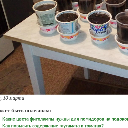
а, 10 марта
ожет быть полезным:
Какие цвета фитолампы нужны для помидоров на подоко
Как повысить содержание глутамата в томатах?