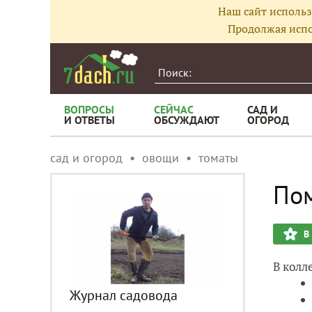
Наш сайт использ
Продолжая испо
ВОПРОСЫ
СЕЙЧАС
САД И
И ОТВЕТЫ
ОБСУЖДАЮТ
ОГОРОД
сад и огород
овощи
томаты
По
В
В колл
Журнал садовода