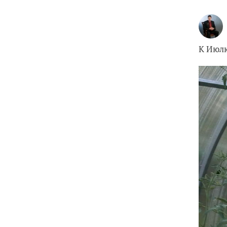
К Июлю