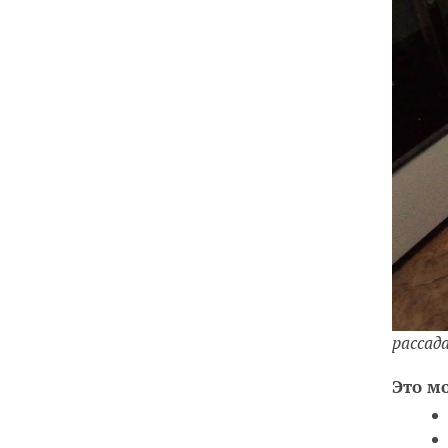
рассад
Это м