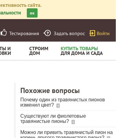
ективность сайта.
альности
ок
Тестирования
Задать вопрос
Войти
ТЫ И
СТРОИМ
КУПИТЬ ТОВАРЫ
ОВКИ
ДОМ
ДЛЯ ДОМА И САДА
Похожие вопросы
Почему один из травянистых пионов
изменил цвет?
4
Существуют ли фиолетовые
травянистые пионы?
4
Можно ли привить травянистый пион на
корень другого травянистого пиона?