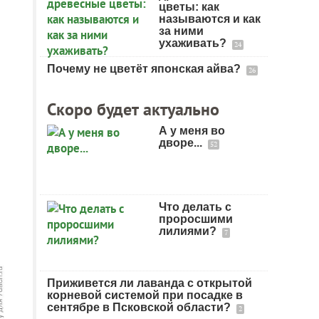
цветы: как
называются и как
за ними
ухаживать?
24
Почему не цветёт японская айва?
26
Скоро будет актуально
А у меня во
дворе...
52
Что делать с
проросшими
лилиями?
7
Приживется ли лаванда с открытой
корневой системой при посадке в
сентябре в Псковской области?
2