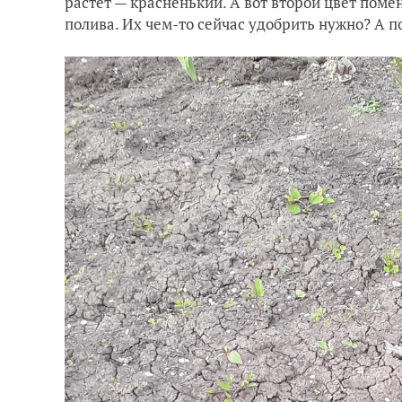
растёт — красненький. А вот второй цвет помен
полива. Их чем-то сейчас удобрить нужно? А п