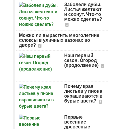
Заболели дубы.
Листья желтеют
и сохнут. Что-то
можно сделать?
2
Можно ли вырастить многолетние
флоксы в уличных вазонах во
дворе?
5
Наш первый
сезон. Огород
(продолжение)
6
Почему края
листьев у пиона
окрашиваются в
бурые цвета?
3
Первые
весенние
древесные