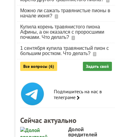
1
Можно ли сажать травянистые пионы в
начале июня?
1
Купила корень травянистого пиона
Афины, а он оказался с проросшими
почками. Что делать?
1
1 сентября купила травянистый пион с
большим ростком. Что делать?
2
Все вопросы (6)
Задать свой
Подпишитесь на нас в
телеграме
Сейчас актуально
Долой
вредителей