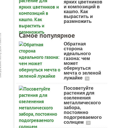
ярких цветников
и композиций в
кашпо. Как
вырастить и
размножить
Самое популярное
Обратная
сторона
идеального
газона: чем
может
обернуться
мечта о зеленой
лужайке
16
Посоветуйте
растения для
озеленения
металлического
забора,
постоянно
подогреваемого
солнцем
20