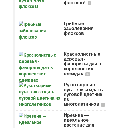
флоксов!
1
Грибные
заболевания
флоксов
Краснолистные
деревья -
фавориты дач в
королевских
одеждах
82
Рукотворные
луга: как создать
луговой цветник
из
многолетников
7
Ирезине —
идеальное
растение для