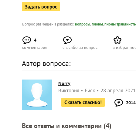
Задать вопрос
Вопрос размещен в разделах:
вопросы
,
пионы
,
пионы травянист
4
комментария
спасибо за вопрос
в избранно
Автор вопроса:
Norry
Виктория
Ейск
28 апреля 2021
Сказать спасибо!
2014
Все ответы и комментарии (
4
)