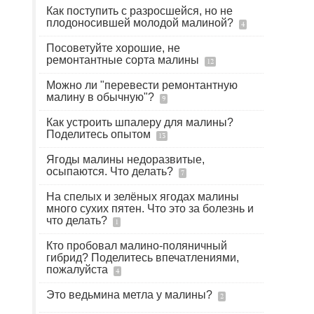
Как поступить с разросшейся, но не
плодоносившей молодой малиной?
4
Посоветуйте хорошие, не
ремонтантные сорта малины
12
Можно ли "перевести ремонтантную
малину в обычную"?
9
Как устроить шпалеру для малины?
Поделитесь опытом
13
Ягоды малины недоразвитые,
осыпаются. Что делать?
7
На спелых и зелёных ягодах малины
много сухих пятен. Что это за болезнь и
что делать?
1
Кто пробовал малино-поляничный
гибрид? Поделитесь впечатлениями,
пожалуйста
4
Это ведьмина метла у малины?
2