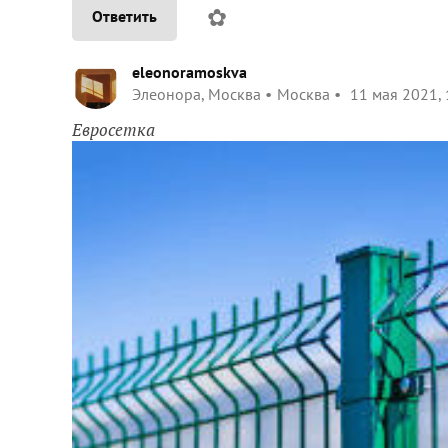
✿
Ответить
eleonoramoskva
Элеонора, Москва
Москва
11 мая 2021, 
Евросетка