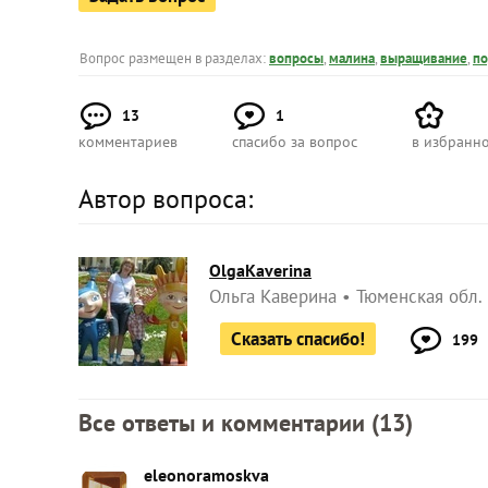
Вопрос размещен в разделах:
вопросы
,
малина
,
выращивание
,
по
13
1
комментариев
спасибо за вопрос
в избранн
Автор вопроса:
OlgaKaverina
Ольга Каверина
Тюменская обл.
Сказать спасибо!
199
Все ответы и комментарии (
13
)
eleonoramoskva