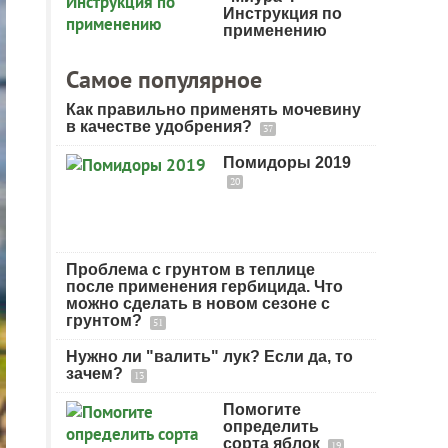
Инструкция по
применению
Самое популярное
Как правильно применять мочевину
в качестве удобрения?
37
Помидоры 2019
20
Проблема с грунтом в теплице
после применения гербицида. Что
можно сделать в новом сезоне с
грунтом?
51
Нужно ли "валить" лук? Если да, то
зачем?
13
Помогите
определить
сорта яблок
19