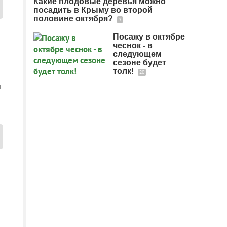
Какие плодовые деревья можно
посадить в Крыму во второй
половине октября?
3
Посажу в октябре
чеснок - в
следующем
сезоне будет
толк!
20
и