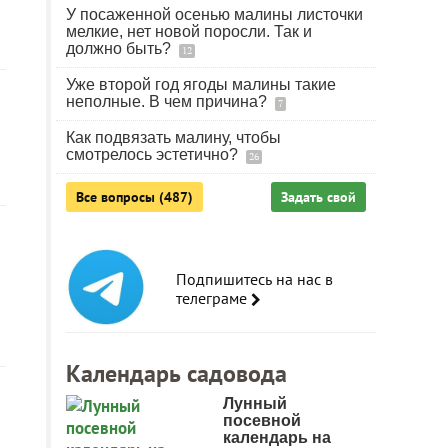
У посаженной осенью малины листочки
мелкие, нет новой поросли. Так и
должно быть?
12
Уже второй год ягоды малины такие
неполные. В чем причина?
7
Как подвязать малину, чтобы
смотрелось эстетично?
26
Все вопросы (487)
Задать свой
Подпишитесь на нас в
телеграме
Календарь садовода
Лунный
посевной
календарь на