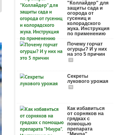
"Коллайдер" для
защиты сада и
огорода от
гусениц и
колорадского
жука. Инструкция
по применению
Почему горчат
огурцы? И у них
на это 5 причин
35
Секреты
лукового урожая
98
Как избавиться
от сорняков на
грядках с
помощью
препарата
"Миура".