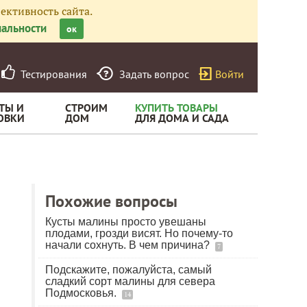
ективность сайта.
альности
ок
Тестирования
Задать вопрос
Войти
ТЫ И
СТРОИМ
КУПИТЬ ТОВАРЫ
ОВКИ
ДОМ
ДЛЯ ДОМА И САДА
Похожие вопросы
Кусты малины просто увешаны
плодами, грозди висят. Но почему-то
начали сохнуть. В чем причина?
7
Подскажите, пожалуйста, самый
сладкий сорт малины для севера
Подмосковья.
14