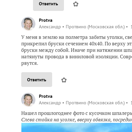
✿
Ответить
Protva
Александр
Протвино (Московская обл.)
1
У меня в землю на полметра забиты уголки, св
прикрепил бруски сечением 40х40. По верху эти
бруски между собой. Иначе при натяжении шп
натянуты провода в виниловой изоляции. Совр
рвутся.
✿
Ответить
Protva
Александр
Протвино (Московская обл.)
1
Нашел прошлогоднее фото с кусочком шпалер
Слева стойка на уголке, вверху обвязка, посреди