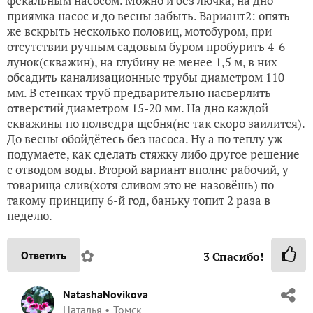
фекальным насосом. Можно и без лючка, на дно
приямка насос и до весны забыть. Вариант2: опять
же вскрыть несколько половиц, мотобуром, при
отсутствии ручным садовым буром пробурить 4-6
лунок(скважин), на глубину не менее 1,5 м, в них
обсадить канализационные трубы диаметром 110
мм. В стенках труб предварительно насверлить
отверстий диаметром 15-20 мм. На дно каждой
скважины по полведра щебня(не так скоро заилится).
До весны обойдётесь без насоса. Ну а по теплу уж
подумаете, как сделать стяжку либо другое решение
с отводом воды. Второй вариант вполне рабочий, у
товарища слив(хотя сливом это не назовёшь) по
такому принципу 6-й год, баньку топит 2 раза в
неделю.
✿
Ответить
3
Спасибо!
NatashaNovikova
Наталья
Томск