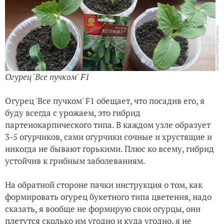
Огурец 'Все пучком' F1
Огурец 'Все пучком' F1 обещает, что посадив его, я
буду всегда с урожаем, это гибрид
партенокарпического типа. В каждом узле образует
3-5 огурчиков, сами огурчики сочные и хрустящие и
никогда не бывают горькими. Плюс ко всему, гибрид
устойчив к грибным заболеваниям.
На обратной стороне пачки инструкция о том, как
формировать огурец букетного типа цветения, надо
сказать, я вообще не формирую свои огурцы, они
плетутся сколько им угодно и куда угодно, я не