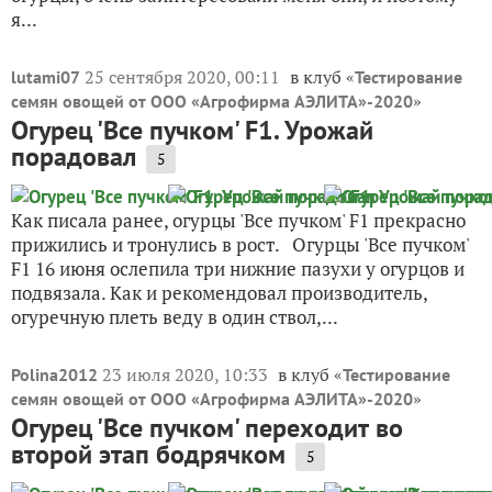
я...
25 сентября 2020, 00:11
в клуб «
lutami07
Тестирование
»
семян овощей от ООО «Агрофирма АЭЛИТА»-2020
Огурец 'Все пучком' F1. Урожай
порадовал
5
Как писала ранее, огурцы 'Все пучком' F1 прекрасно
прижились и тронулись в рост. Огурцы 'Все пучком'
F1 16 июня ослепила три нижние пазухи у огурцов и
подвязала. Как и рекомендовал производитель,
огуречную плеть веду в один ствол,...
23 июля 2020, 10:33
в клуб «
Polina2012
Тестирование
»
семян овощей от ООО «Агрофирма АЭЛИТА»-2020
Огурец 'Все пучком' переходит во
второй этап бодрячком
5