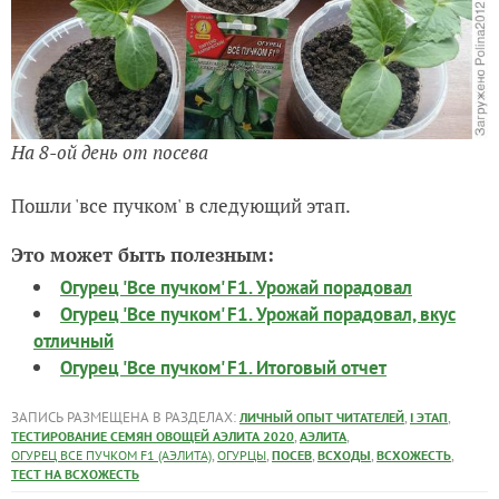
На 8-ой день от посева
Пошли 'все пучком' в следующий этап.
Это может быть полезным:
Огурец 'Все пучком' F1. Урожай порадовал
Огурец 'Все пучком' F1. Урожай порадовал, вкус
отличный
Огурец 'Все пучком' F1. Итоговый отчет
ЗАПИСЬ РАЗМЕЩЕНА В РАЗДЕЛАХ:
,
,
ЛИЧНЫЙ ОПЫТ ЧИТАТЕЛЕЙ
I ЭТАП
,
,
ТЕСТИРОВАНИЕ СЕМЯН ОВОЩЕЙ АЭЛИТА 2020
АЭЛИТА
,
,
,
,
,
ОГУРЕЦ ВСЕ ПУЧКОМ F1 (АЭЛИТА)
ОГУРЦЫ
ПОСЕВ
ВСХОДЫ
ВСХОЖЕСТЬ
ТЕСТ НА ВСХОЖЕСТЬ