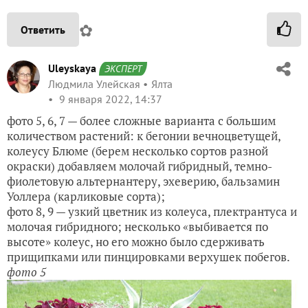
✿
Ответить
Uleyskaya
ЭКСПЕРТ
Людмила Улейская
Ялта
9 января 2022, 14:37
фото 5, 6, 7 — более сложные варианта с большим
количеством растений: к бегонии вечноцветущей,
колеусу Блюме (берем несколько сортов разной
окраски) добавляем молочай гибридный, темно-
фиолетовую альтернантеру, эхеверию, бальзамин
Уоллера (карликовые сорта);
фото 8, 9 — узкий цветник из колеуса, плектрантуса и
молочая гибридного; несколько «выбивается по
высоте» колеус, но его можно было сдерживать
прищипками или пинцировками верхушек побегов.
фото 5