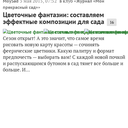
Цветник под палящим солнцем: выбор
растений и идеи
3
В каждом саду найдется уголок, для которого сложно
подобрать подходящие растения: слишком сухо и
солнце палит весь день. Причины засушливости
могут быть разными — участок на небольшой
возвышенности, почва с примесью песка и
строительного мусора...
3 мая 2015, 07:52
в клуб «
MoySad
Журнал «Мой
»
прекрасный сад»
Цветочные фантазии: составляем
эффектные композиции для сада
16
Сезон открыт! А это значит, что самое время
рисовать новую карту красоты — сочинять
феерические цветники. Какую палитру и формат