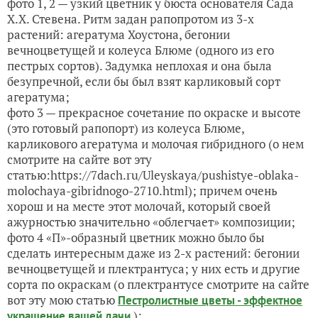
фото 1, 2 — узкий цветник у бюста основателя Сада
Х.Х. Стевена. Ритм задан рапопротом из 3-х
растений: агератума Хоустона, бегонии
вечноцветущей и колеуса Блюме (одного из его
пестрых сортов). Задумка неплохая и она была
безупречной, если бы был взят карликовый сорт
агератума;
фото 3 — прекрасное сочетание по окраске и высоте
(это готовый рапопорт) из колеуса Блюме,
карликового агератума и молочая гибридного (о нем
смотрите на сайте вот эту
статью:https://7dach.ru/Uleyskaya/pushistye-oblaka-
molochaya-gibridnogo-2710.html); причем очень
хорош и на месте этот молочай, который своей
ажурностью значительно «облегчает» композиции;
фото 4 «П»-образный цветник можно было бы
сделать интересным даже из 2-х растений: бегонии
вечноцветущей и плектрантуса; у них есть и другие
сорта по окраскам (о плектрантусе смотрите на сайте
вот эту мою статью
Пестролистные цветы - эффектное
);
украшение вашей дачи