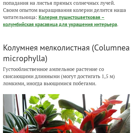
попадания на листья прямых солнечных лучей.
Своим опытом выращивания колерии делится наша
читательница:
Колерия пушистоцветковая –
.
колумбийская красавица для украшения интерьера
Колумнея мелколистная (Сolumnea
microphylla)
Густооблиственное ампельное растение со
свисающими длинными (могут достигать 1,5 м)
ломкими, иногда вьющимися побегами.