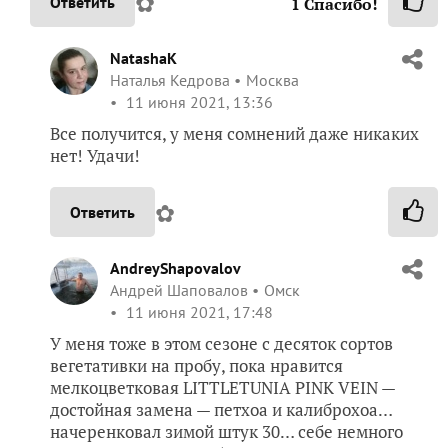
✿
Ответить
1
Спасибо!
NatashaK
Наталья Кедрова
Москва
11 июня 2021, 13:36
Все получится, у меня сомнений даже никаких
нет! Удачи!
✿
Ответить
AndreyShapovalov
Андрей Шаповалов
Омск
11 июня 2021, 17:48
У меня тоже в этом сезоне с десяток сортов
вегетативки на пробу, пока нравится
мелкоцветковая LITTLETUNIA PINK VEIN —
достойная замена — петхоа и калиброхоа…
начеренковал зимой штук 30… себе немного