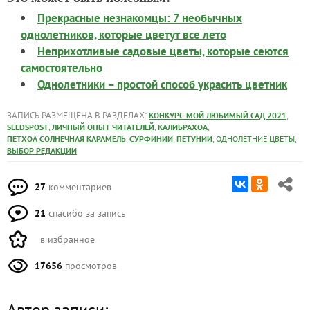
Прекрасные незнакомцы: 7 необычных
однолетников, которые цветут все лето
Неприхотливые садовые цветы, которые сеются
самостоятельно
Однолетники – простой способ украсить цветник
ЗАПИСЬ РАЗМЕЩЕНА В РАЗДЕЛАХ:
,
КОНКУРС МОЙ ЛЮБИМЫЙ САД 2021
,
,
,
SEEDSPOST
ЛИЧНЫЙ ОПЫТ ЧИТАТЕЛЕЙ
КАЛИБРАХОА
,
,
,
,
ПЕТХОА СОЛНЕЧНАЯ КАРАМЕЛЬ
СУРФИНИИ
ПЕТУНИИ
ОДНОЛЕТНИЕ ЦВЕТЫ
ВЫБОР РЕДАКЦИИ
27
комментариев
21
спасибо за запись
в избранное
17656
просмотров
Автор записи: