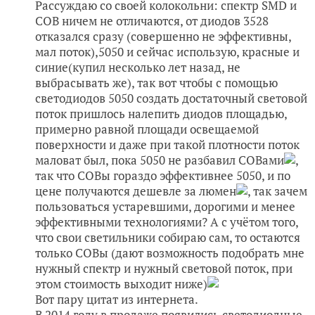
Рассуждаю со своей колокольни: спектр SMD и
COB ничем не отличаются, от диодов 3528
отказался сразу (совершенно не эффективны,
мал поток),5050 и сейчас использую, красные и
синие(купил несколько лет назад, не
выбрасывать же), так вот чтобы с помощью
светодиодов 5050 создать достаточный световой
поток пришлось налепить диодов площадью,
примерно равной площади освещаемой
поверхности и даже при такой плотности поток
маловат был, пока 5050 не разбавил COBами
,
так что COBы гораздо эффективнее 5050, и по
цене получаются дешевле за люмен
, так зачем
пользоваться устаревшими, дорогими и менее
эффективными технологиями? А с учётом того,
что свои светильники собираю сам, то остаются
только COBы (дают возможность подобрать мне
нужный спектр и нужный световой поток, при
этом стоимость выходит ниже)
Вот пару цитат из интернета.
В 2014 году в продаже появились светодиодные