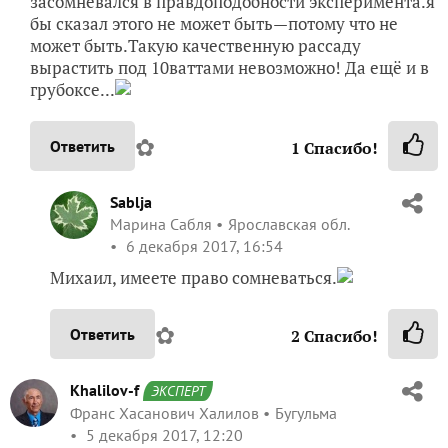
засомневался в правдоподобности эксперимента.я
бы сказал этого не может быть—потому что не
может быть.Такую качественную рассаду
вырастить под 10ваттами невозможно! Да ещё и в
грубоксе...
✿
Ответить
1
Спасибо!
Sablja
Марина Сабля
Ярославская обл.
6 декабря 2017, 16:54
Михаил, имеете право сомневаться.
✿
Ответить
2
Спасибо!
Khalilov-f
ЭКСПЕРТ
Франс Хасанович Халилов
Бугульма
5 декабря 2017, 12:20