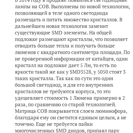
лампы на COB. Выполнены по новой технологии,
позволяющей в теле одного светодиода
размещать и питать множество кристаллов. В
дальнейшем новая технология заменит
существующие SMD элементы. На общей
подложке размещают кристаллы, что позволяет
отводить больше тепла и получать больше
люменов с квадратного сантиметра площади. По
не проверенной информации от китайцев, один
кристалл на подложке дает 5 Лм, то есть по
яркости такой же как у SMD3528, у 5050 стоят 3
таких кристалла. Так как по сути это один
большой светодиод, и для его внутренних
кристаллов не требуются корпуса, то это
удешевляет стоимость 1 Люмена примерно в 2
раза, по сравнению со старой технологией.
Матрица COB покрывается слоем люминофора,
благодаря ему он светится единым целым, а не
точечно. Еще не требуется пайки
многочисленных SMD диодов, припаял пару