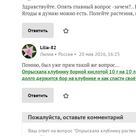
Здравствуйте. Опять главный вопрос -зачем?.. 
Ягоды я думаю можно есть. Полейте растения, к
✿
Ответить
Lilia-82
Лилия
Россия
20 мая 2026, 16:25
Помню, был уже прям такой же вопрос…
Опрыскала клубнику борной кислотой 10 г на 10 л
долго держится бор на клубнике и как спасти сво
✿
Ответить
Пожалуйста, оставьте комментарий