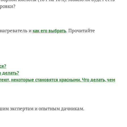
ировки?
нагреватель и
. Прочитайте
как его выбрать
ся?
о делать?
теют, некоторые становятся красными. Что делать, чем
нашим экспертам и опытным дачникам.