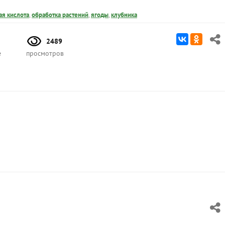
ая кислота
,
обработка растений
,
ягоды
,
клубника
2489
е
просмотров