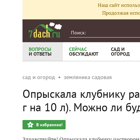
Наш сайт использ
Продолжая испо
ВОПРОСЫ
СЕЙЧАС
САД И
И ОТВЕТЫ
ОБСУЖДАЮТ
ОГОРОД
сад и огород
земляника садовая
Опрыскала клубнику ра
г на 10 л). Можно ли бу
В избранное!
Здравствуйте! Опрыскала клубнику раствором б