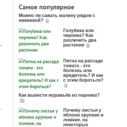
Самое популярное
Можно ли сажать малину рядом с
ежевикой?
3
Голубика или
черника? Как
различить два
растения
1
Пятна на рассаде
томата - это
болезнь или
вредитель? И как
с этим бороться?
9
Как вывести муравьёв из парника?
33
?
Почему листья у
яблони хрупкие и
ломкие, на
некоторых