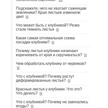
10
Подскажите, чего не хватает саженцам
земляники? Края листьев изменили
цвет
7
Что может быть с клубникой? Резко
стали темнеть листья
2
Какая самая оптимальная схема
посадки клубники?
3
Почему листья клубники начинают
коричневеть от края и скручиваться?
8
Чем обработать клубнику от червяков?
1
Что с клубникой? Почему растут
деформированные листья?
4
Красные листья у клубники. Что это?
Что делать?
2
Что с клубникой? Почему не завязались
ягоды?
6