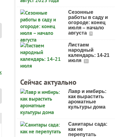
Сезонные
работы в саду и
огороде: конец
июля – начало
августа
9
Листаем
народный
календарь: 14-21
июля
31
к
Сейчас актуально
Лавр и имбирь:
как вырастить
ароматные
культуры дома
Санитары сада:
как не
перепутать