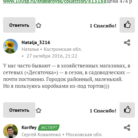
цена 474 р
www.100sp.ru/khabarovsk/collection/813188
✿
Ответить
1
Спасибо!
Natalja_3216
Наталья
Костромская обл.
27 октября 2016, 21:22
У нас часто бывают — в хозяйственных магазинах, в
сетевых («Десяточка») — в сезон, в садоводческих —
почти постоянно. Городок районный, маленький.
Но я пользуюсь коробками из-под тортов)))
✿
Ответить
1
Спасибо!
Korifey
ЭКСПЕРТ
Сергей Коваленко
Московская обл.