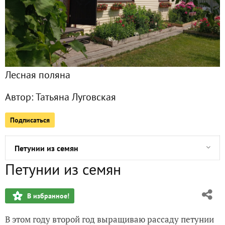
О том, как я сеяла морковь
Маленький отчет о больших мир-труд-маевских выходны
Лесная поляна
Очевидное невероятное
Автор:
Татьяна Луговская
Вторая волна посадок. Итоги посева
Подписаться
Настоящая весна
Петунии из семян
Петунии из семян
Вторая волна посадок
В избранное!
Почти снег
В этом году второй год выращиваю рассаду петунии
Томатный бум 2025 года. Итоги посева