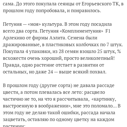
сама. До этого покупала сеянцы от Егорьевского ТК, в
прошлом году попробовала, и понравилось.
Первые "выходные" в этом году в саду
Петуния — «моя» культура. В этом году посадила
Заснувший томат
всего два сорта.
Петуния «Комплиментуния» F1
Арлекино от фирмы Аэлита. Семена были
дражированные, в пластиковых колбочках по 7 штук.
Покупала 4 упаковки, из 28 семян взошло 25 штук, %
всхожести очень хороший, просто великолепный!
Правда, одно растение отстает в развитии от
остальных, но даже 24 — выше всякий похвал.
В прошлом году (другие сорта) не давала рассаде
цвести, а потом плевалась все лето: расцвело
частично не то, на что я рассчитывала, «картинку,
выстроенную в воображении», мне это поломало… В
этом году не делаю такой ошибки, рассада начала
зацветать, оставляю по одному цветку на каждом
растении: