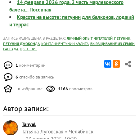
14 февраля 2026 года. 2 часть марлезонского
балета... Посевная
Красота на высоте: петунии для балконов, лоджий
и террас
ЗАПИСЬ РАЗМЕЩЕНА В РАЗДЕЛАХ:
,
,
ЛИЧНЫЙ ОПЫТ ЧИТАТЕЛЕЙ
ПЕТУНИИ
,
,
,
ПЕТУНИЯ ДЖОКОНДА
КОМПЛИМЕНТУНИИ АЭЛИТА
ВЫРАЩИВАНИЕ ИЗ СЕМЯН
,
РАССАДА
ЦВЕТЕНИЕ
1
комментарий
6
спасибо за запись
в избранное
1166
просмотров
Автор записи:
Tanyel
Татьяна Луговская
Челябинск