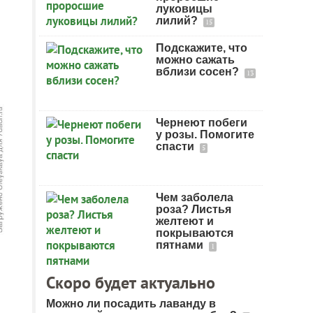
луковицы
лилий?
15
Подскажите, что
можно сажать
вблизи сосен?
13
Чернеют побеги
у розы. Помогите
спасти
5
Чем заболела
роза? Листья
желтеют и
покрываются
пятнами
1
Скоро будет актуально
Можно ли посадить лаванду в