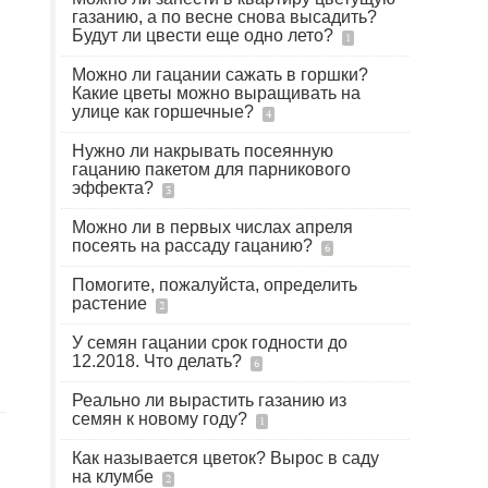
газанию, а по весне снова высадить?
Будут ли цвести еще одно лето?
1
Можно ли гацании сажать в горшки?
Какие цветы можно выращивать на
улице как горшечные?
4
Нужно ли накрывать посеянную
гацанию пакетом для парникового
эффекта?
3
Можно ли в первых числах апреля
посеять на рассаду гацанию?
6
Помогите, пожалуйста, определить
растение
2
У семян гацании срок годности до
12.2018. Что делать?
6
Реально ли вырастить газанию из
семян к новому году?
1
Как называется цветок? Вырос в саду
на клумбе
2