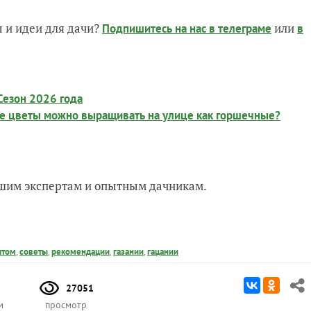
 и идеи для дачи?
или
Подпишитесь на нас
в телеграме
в
Сезон 2026 года
ие цветы можно выращивать на улице как горшечные?
нашим экспертам и опытным дачникам.
ытом
,
советы
,
рекомендации
,
газании
,
гацании
27051
м
просмотр