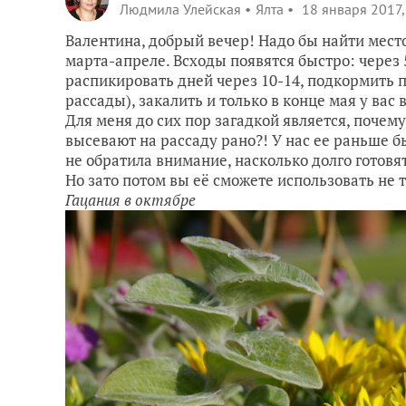
Людмила Улейская
Ялта
18 января 2017,
Валентина, добрый вечер! Надо бы найти место
марта-апреле. Всходы появятся быстро: через 5
распикировать дней через 10-14, подкормить
рассады), закалить и только в конце мая у вас
Для меня до сих пор загадкой является, почем
высевают на рассаду рано?! У нас ее раньше б
не обратила внимание, насколько долго готовят
Но зато потом вы её сможете использовать не т
Гацания в октябре