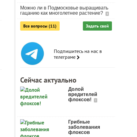
Можно ли в Подмосковье выращивать
гацанию как многолетнее растение?
4
Все вопросы (11)
Задать свой
Подпишитесь на нас в
телеграме
Сейчас актуально
Долой
вредителей
флоксов!
1
Грибные
заболевания
флоксов