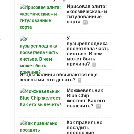
Ирисовая элита:
«космические» и
титулованные
сорта
15
У
т
пузыреплодника
посветлела часть
листьев. В чем
может быть
причина?
2
Ягоды калины обсыпаются ещё
зелёными, что делать?
2
Можжевельник
Blue Chip
желтеет. Как его
вылечить?
17
Как правильно
посадить
проросшие