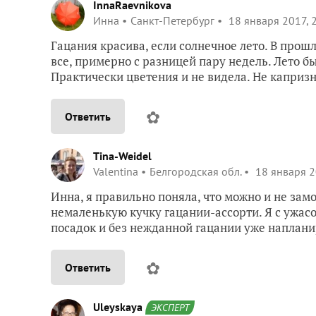
InnaRaevnikova
Инна
Санкт-Петербург
18 января 2017, 
Гацания красива, если солнечное лето. В прош
все, примерно с разницей пару недель. Лето б
Практически цветения и не видела. Не капризн
✿
Ответить
Tina-Weidel
Valentina
Белгородская обл.
18 января 2
Инна, я правильно поняла, что можно и не за
немаленькую кучку гацании-ассорти. Я с ужасом
посадок и без нежданной гацании уже наплани
✿
Ответить
Uleyskaya
ЭКСПЕРТ