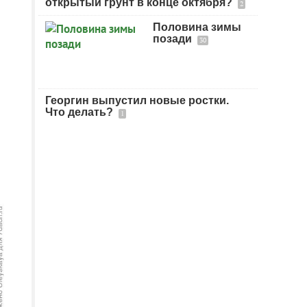
открытый грунт в конце октября?
2
Половина зимы
позади
30
Георгин выпустил новые ростки.
Что делать?
1