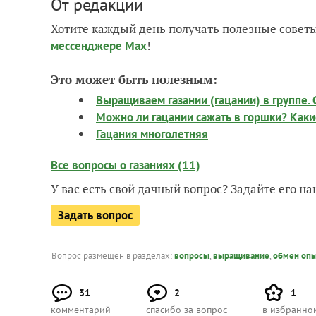
От редакции
Хотите каждый день получать полезные советы
!
мессенджере Max
Это может быть полезным:
Выращиваем газании (гацании) в группе. 
Можно ли гацании сажать в горшки? Как
Гацания многолетняя
Все вопросы о газаниях (11)
У вас есть свой дачный вопрос? Задайте его 
Задать вопрос
Вопрос размещен в разделах:
вопросы
,
выращивание
,
обмен оп
31
2
1
комментарий
спасибо за вопрос
в избранно