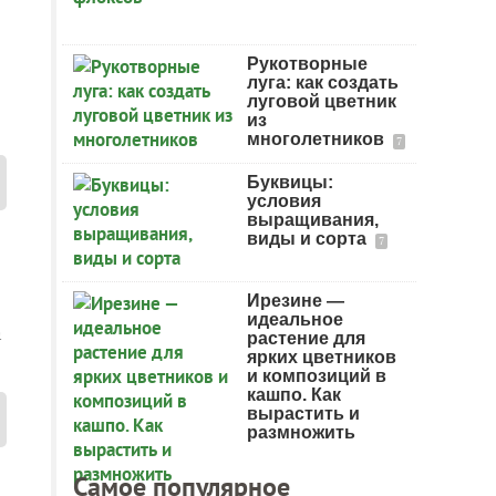
Рукотворные
луга: как создать
луговой цветник
из
многолетников
7
Буквицы:
условия
выращивания,
виды и сорта
7
Ирезине —
идеальное
а
растение для
ярких цветников
и композиций в
кашпо. Как
вырастить и
размножить
Самое популярное