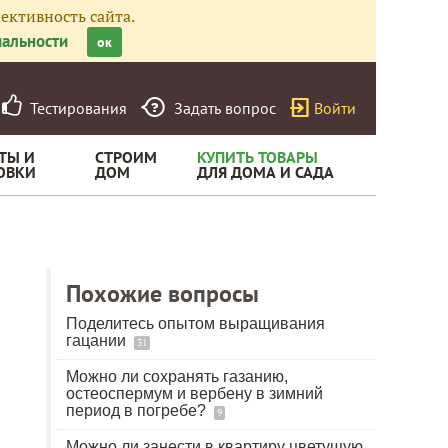
ективность сайта.
альности
ок
Тестирования
Задать вопрос
Войти
ТЫ И
СТРОИМ
КУПИТЬ ТОВАРЫ
ОВКИ
ДОМ
ДЛЯ ДОМА И САДА
Похожие вопросы
Поделитесь опытом выращивания
гацании
31
Можно ли сохранять газанию,
остеоспермум и вербену в зимний
период в погребе?
9
Можно ли занести в квартиру цветущую