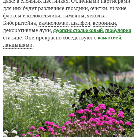
даже в сложных цветниках. Отличными партнерами
для них будут различные
гвоздики
,
очитки
, низкие
флоксы
и
колокольчики
,
тимьяны
, ясколка
Биберштейна,
камнеломки
,
шалфеи
,
вероники
,
декоративные луки
,
,
,
фуопсис столбиковый
глобулярия
статице
. Они прекрасно соседствуют с
,
камассией
ландышами
.