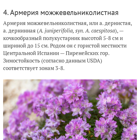
4. Армерия можжевельниколистная
Армерия можжевельниколистная, или а. дернистая,
а. дернинная (
A. juniperifolia, syn. A. caespitosa
), —
кочкообразный полукустарник высотой 5-8 см и
шириной до 15 см. Родом он с гористой местности
Центральной Испании — Пиренейских гор.
Зимостойкость (согласно данным USDA)
соответствует зонам 3-8.