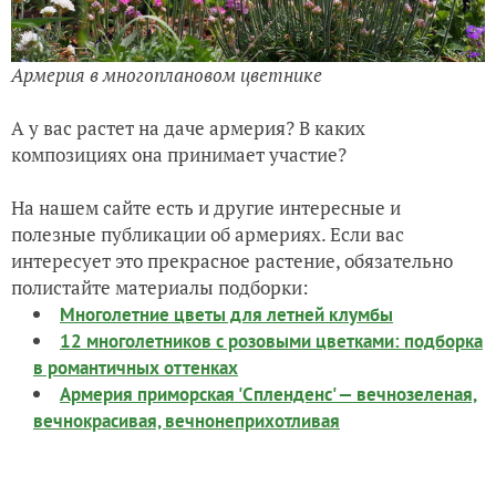
Армерия в многоплановом цветнике
А у вас растет на даче армерия? В каких
композициях она принимает участие?
На нашем сайте есть и другие интересные и
полезные публикации об армериях. Если вас
интересует это прекрасное растение, обязательно
полистайте материалы подборки:
Многолетние цветы для летней клумбы
12 многолетников с розовыми цветками: подборка
в романтичных оттенках
Армерия приморская 'Спленденс' — вечнозеленая,
вечнокрасивая, вечнонеприхотливая