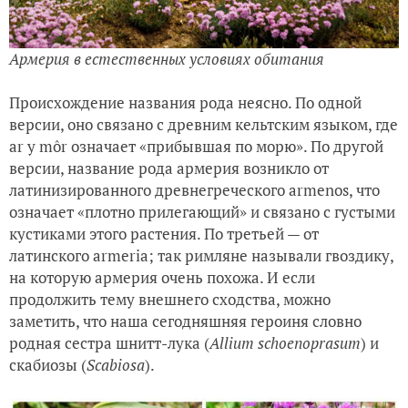
Армерия в естественных условиях обитания
Происхождение названия рода неясно. По одной
версии, оно связано с древним кельтским языком, где
ar y môr означает «прибывшая по морю». По другой
версии, название рода армерия возникло от
латинизированного древнегреческого armenos, что
означает «плотно прилегающий» и связано с густыми
кустиками этого растения. По третьей — от
латинского armeria; так римляне называли гвоздику,
на которую армерия очень похожа. И если
продолжить тему внешнего сходства, можно
заметить, что наша сегодняшняя героиня словно
родная сестра шнитт-лука (
Allium schoenoprasum
) и
скабиозы (
Scabiosa
).