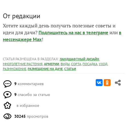
От редакции
Хотите каждый день получать полезные советы и
идеи для дачи?
или
Подпишитесь на нас
в телеграме
в
!
мессенджере Max
СТАТЬЯ РАЗМЕЩЕНА В РАЗДЕЛАХ:
,
ЛАНДШАФТНЫЙ ДИЗАЙН
,
,
,
,
,
,
МНОГОЛЕТНИЕ РАСТЕНИЯ
АРМЕРИИ
ВИДЫ
СОРТА
ПОСАДКА
УХОД
,
,
РАЗМНОЖЕНИЕ
РАЗМЕЩЕНИЕ НА ДАЧЕ
СТАТЬИ
9
комментариев
9
спасибо за статью
в избранное
30245
просмотров