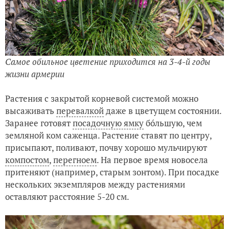
Самое обильное цветение приходится на 3-4-й годы
жизни армерии
Растения с закрытой корневой системой можно
высаживать
перевалкой
даже в цветущем состоянии.
Заранее готовят
посадочную ямку
бóльшую, чем
земляной ком саженца. Растение ставят по центру,
присыпают, поливают, почву хорошо мульчируют
компостом
,
перегноем
. На первое время новосела
притеняют (например, старым зонтом). При посадке
нескольких экземпляров между растениями
оставляют расстояние 5-20 см.