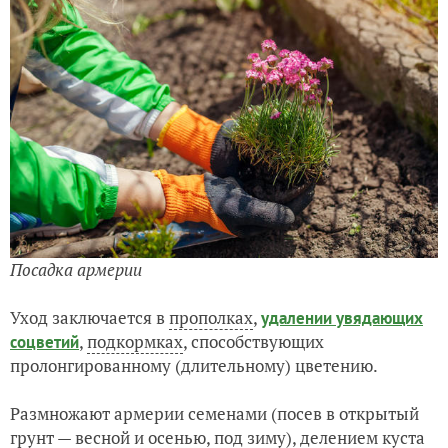
Посадка армерии
Уход заключается в
прополках
,
удалении увядающих
,
подкормках
, способствующих
соцветий
пролонгированному (длительному) цветению.
Размножают армерии семенами (посев в открытый
грунт — весной и осенью,
под зиму
), делением куста