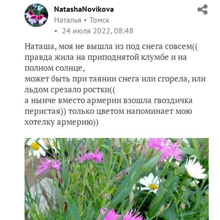
NatashaNovikova
Наталья
Томск
24 июля 2022, 08:48
Наташа, моя не вышла из под снега совсем((
правда жила на приподнятой клумбе и на
полном солнце,
может быть при таянии снега или сгорела, или
льдом срезало ростки((
а нынче вместо армерии взошла гвоздичка
перистая)) только цветом напоминает мою
хотелку армерию))