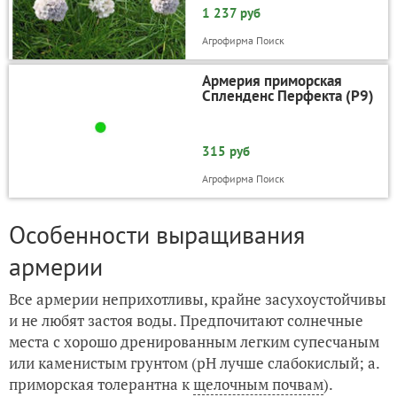
1 237 руб
Агрофирма Поиск
Армерия приморская
Спленденс Перфекта (P9)
315 руб
Агрофирма Поиск
Особенности выращивания
армерии
Все армерии неприхотливы, крайне засухоустойчивы
и не любят застоя воды. Предпочитают солнечные
места с хорошо дренированным легким супесчаным
или каменистым грунтом (рН лучше слабокислый; а.
приморская толерантна к
щелочным почвам
).