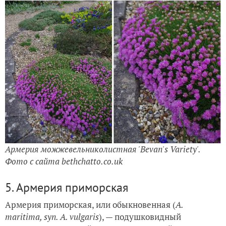
Армерия можжевельниколистная 'Bevan's Variety'.
Фото с сайта bethchatto.co.uk
5. Армерия приморская
Армерия приморская, или обыкновенная (
A.
maritimа, syn. A. vulgaris
), — подушковидный