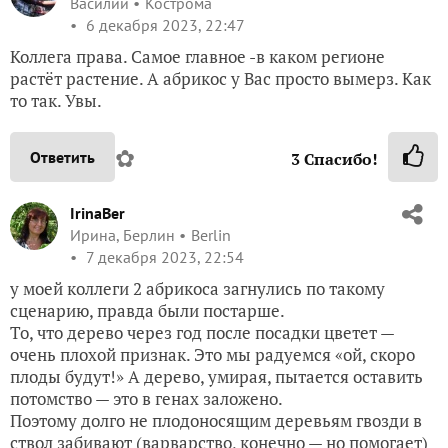
Василий
Кострома
6 декабря 2023, 22:47
Коллега права. Самое главное -в каком регионе
растёт растение. А абрикос у Вас просто вымерз. Как
то так. Увы.
✿
Ответить
3
Спасибо!
IrinaBer
Ирина, Берлин
Berlin
7 декабря 2023, 22:54
у моей коллеги 2 абрикоса загнулись по такому
сцeнарию, правда были постарше.
То, что дeрево через год после посадки цветет —
очень плохой признак. Это мы радуемся «ой, скоро
плоды будут!» А дерево, умирая, пытается оставить
потомство — это в генах заложено.
Поэтому долго не плодоносящим деревьям гвозди в
ствол забивают (варварство, конечно — но помогает)