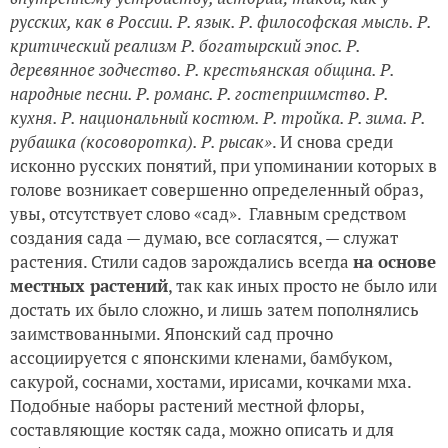
русских, как в России. Р. язык. Р. философская мысль. Р.
критический реализм Р. богатырский эпос. Р.
деревянное зодчество. Р. крестьянская община. Р.
народные песни. Р. романс. Р. гостеприимство. Р.
кухня. Р. национальный костюм. Р. тройка. Р. зима. Р.
рубашка (косоворотка). Р. рысак»
. И снова среди
исконно русских понятий, при упоминании которых в
голове возникает совершенно определенный образ,
увы, отсутствует слово «сад». Главным средством
создания сада — думаю, все согласятся, — служат
растения. Стили садов зарождались всегда
на основе
местных растений
, так как иных просто не было или
достать их было сложно, и лишь затем пополнялись
заимствованными. Японский сад прочно
ассоциируется с японскими кленами, бамбуком,
сакурой, соснами, хостами, ирисами, кочками мха.
Подобные наборы растений местной флоры,
составляющие костяк сада, можно описать и для