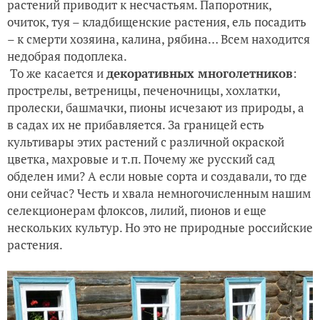
растений приводит к несчастьям. Папоротник,
очиток, туя – кладбищенские растения, ель посадить
– к смерти хозяина, калина, рябина… Всем находится
недобрая подоплека.
То же касается и
декоративных многолетников
:
прострелы, ветреницы, печеночницы, хохлатки,
пролески, башмачки, пионы исчезают из природы, а
в садах их не прибавляется. За границей есть
культивары этих растений с различной окраской
цветка, махровые и т.п. Почему же русский сад
обделен ими? А если новые сорта и создавали, то где
они сейчас? Честь и хвала немногочисленным нашим
селекционерам флоксов, лилий, пионов и еще
нескольких культур. Но это не природные российские
растения.