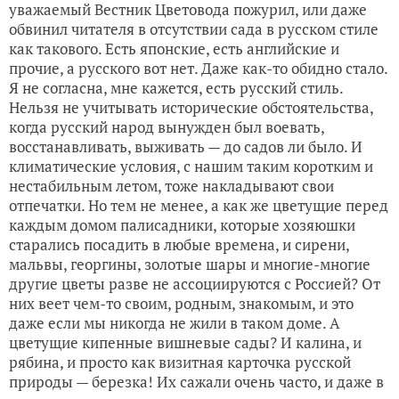
уважаемый Вестник Цветовода пожурил, или даже
обвинил читателя в отсутствии сада в русском стиле
как такового. Есть японские, есть английские и
прочие, а русского вот нет. Даже как-то обидно стало.
Я не согласна, мне кажется, есть русский стиль.
Нельзя не учитывать исторические обстоятельства,
когда русский народ вынужден был воевать,
восстанавливать, выживать — до садов ли было. И
климатические условия, с нашим таким коротким и
нестабильным летом, тоже накладывают свои
отпечатки. Но тем не менее, а как же цветущие перед
каждым домом палисадники, которые хозяюшки
старались посадить в любые времена, и сирени,
мальвы, георгины, золотые шары и многие-многие
другие цветы разве не ассоциируются с Россией? От
них веет чем-то своим, родным, знакомым, и это
даже если мы никогда не жили в таком доме. А
цветущие кипенные вишневые сады? И калина, и
рябина, и просто как визитная карточка русской
природы — березка! Их сажали очень часто, и даже в