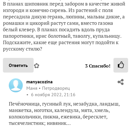
В планах шиповник перед забором в качестве живой
изгороди и конечно сирень. Из растений с поля
пересадила дикую герань, люпины, мальвы дикие, а
ромашки и цикорий растут сами, вместо газона
белый клевер. В планах посадить вдоль пруда
папоротники, ирис болотный, таволгу, купальницу.
Подскажите, какие еще растения могут подойти к
русскому стилю?
✿
Ответить
3
Спасибо!
manyacozina
Маня
Петродворец
6 ноября 2022, 21:16
Печёночница, гусиный лук, незабудка, ландыш,
манжетка, ноготки, календула, мята, хмель,
колокольчики, пижма, ежевика, бересклет,
тысячелистник; нивяник…