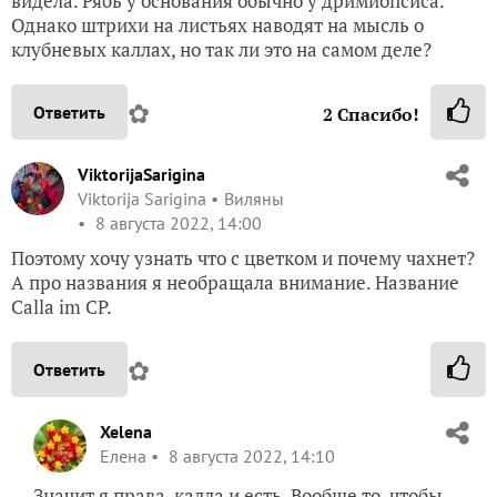
видела. Рябь у основания обычно у дримиопсиса.
Однако штрихи на листьях наводят на мысль о
клубневых каллах, но так ли это на самом деле?
✿
Ответить
2
Спасибо!
ViktorijaSarigina
Viktorija Sarigina
Виляны
8 августа 2022, 14:00
Поэтому хочу узнать что с цветком и почему чахнет?
А про названия я необращала внимание. Название
Calla im CP.
✿
Ответить
Xelena
Елена
8 августа 2022, 14:10
Значит я права, калла и есть. Вообще то, чтобы