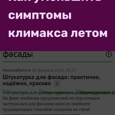
Другие записи про
фасады
28 февраля 2018, 20:31
NatashaPetrova
Штукатурка для фасада: практично,
надёжно, красиво
3
На фоне изобилия предложений по отделочным
материалам для фасадов один из наиболее
традиционных способов создания на стене
защитного и декоративного покрытия —